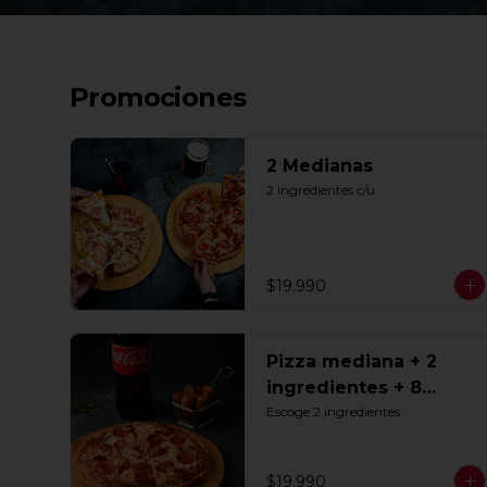
Promociones
2 Medianas
2 ingredientes c/u
$19.990
Pizza mediana + 2
ingredientes + 8
Tequeños + Bebida
Escoge 2 ingredientes.
1.5lts
$19.990