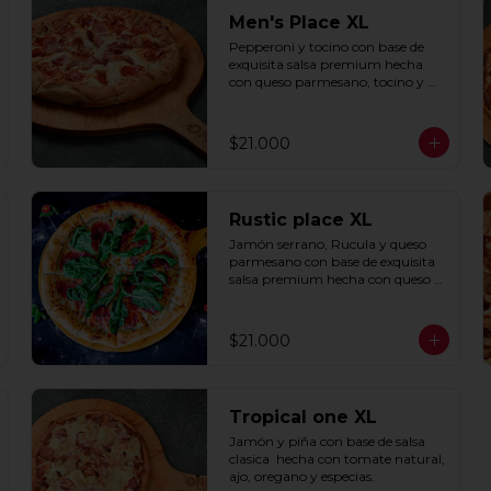
Men's Place XL
Pepperoni y tocino con base de 
exquisita salsa premium hecha 
con queso parmesano, tocino y 
puerro.
$21.000
Rustic place XL
Jamón serrano, Rucula y queso 
parmesano con base de exquisita 
salsa premium hecha con queso 
parmesano, tocino y puerro.
$21.000
Tropical one XL
Jamón y piña con base de salsa 
clasica  hecha con tomate natural, 
ajo, oregano y especias.