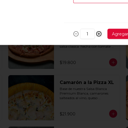
All in one XL
Agrega
Cebolla, pimentón, champiñones, 
jamon y pepperoni con base de 
salsa clasica  hecha con tomate 
natural, ajo, oregano y especias.
$19.800
Camarón a la Pizza XL
Base de nuestra Salsa Blanca 
Premium Blanca, camarones 
salteados al vino, queso 
parmesano, cebolla morada y 
cebollín.
$21.900