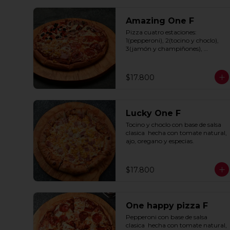
Amazing One F
Pizza cuatro estaciones: 
1(pepperoni), 2(tocino y choclo), 
3(jamón y champiñones), 
4(tomate y aceitunas negras) con 
base de salsa clasica  hecha con 
tomate natural, ajo, oregano y 
$17.800
especias.
Lucky One F
Tocino y choclo con base de salsa 
clasica  hecha con tomate natural, 
ajo, oregano y especias.
$17.800
One happy pizza F
Pepperoni con base de salsa 
clasica  hecha con tomate natural, 