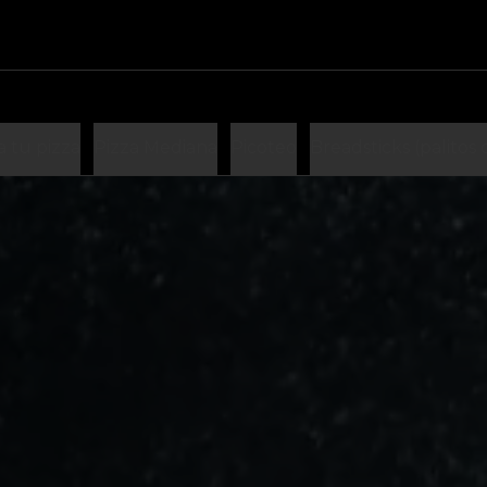
 tu pizza
Pizza Mediana
Picoteo
Breadsticks (palitos 