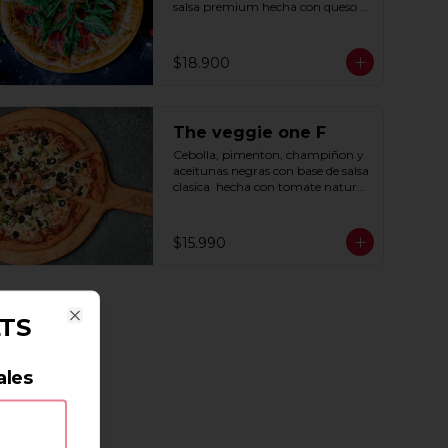
salsa premium hecha con queso 
parmesano, tocino y puerro.
$18.900
The veggie one F
Cebolla, pimenton, champiñon y 
aceitunas negras con base de salsa 
clasica  hecha con tomate natural, 
ajo, oregano y especias.
$15.990
LTS
Close
ales