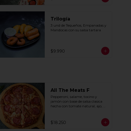
Trilogía
3 und de Tequeños, Empanadas y 
Mandocas con su salsa tartara
$9.990
All The Meats F
Pepperoni, salame, tocino y 
jamón con base de salsa clasica  
hecha con tomate natural, ajo, 
oregano y especias.
$18.250