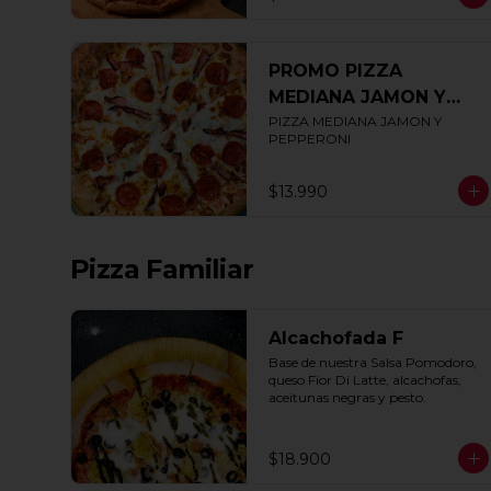
PROMO PIZZA
MEDIANA JAMON Y
PEPPERONI
PIZZA MEDIANA JAMON Y 
PEPPERONI
$13.990
Pizza Familiar
Alcachofada F
Base de nuestra Salsa Pomodoro, 
queso Fior Di Latte, alcachofas, 
aceitunas negras y pesto.
$18.900