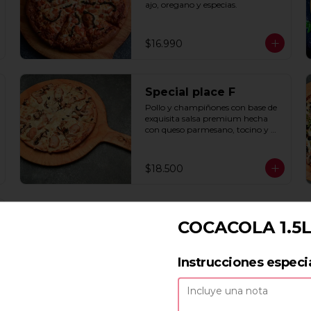
ajo, oregano y especias.
$16.990
Special place F
Pollo y champiñones con base de 
exquisita salsa premium hecha 
con queso parmesano, tocino y 
puerro.
$18.500
COCACOLA 1.5
Instrucciones especi