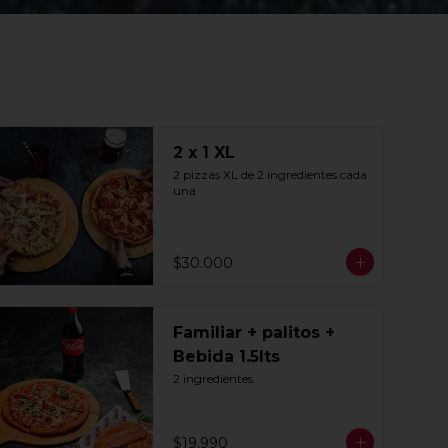
2 x 1 XL
2 pizzas XL de 2 ingredientes cada 
una
$30.000
Familiar + palitos +
Bebida 1.5lts
2 ingredientes.
$19.990