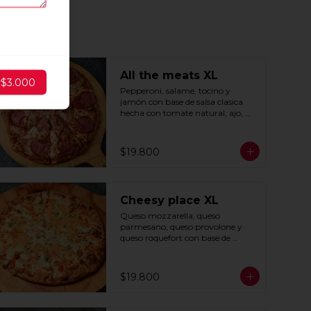
All the meats XL
r
$3.000
Pepperoni, salame, tocino y 
jamón con base de salsa clasica  
hecha con tomate natural, ajo, 
oregano y especias.
$19.800
Cheesy place XL
Queso mozzarella, queso 
parmesano, queso provolone y 
queso roquefort con base de 
exquisita salsa premium hecha 
con  queso parmesano, tocino y 
puerro.
$19.800