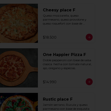
Cheesy place F
Queso mozzarella, queso 
parmesano, queso provolone y 
queso roquefort con base de 
exquisita salsa premium hecha 
con  queso parmesano, tocino y 
puerro.
$18.500
One Happier Pizza F
Doble pepperoni con base de salsa 
clasica  hecha con tomate natural, 
ajo, oregano y especias.
$14.990
Rustic place F
Jamón serrano, Rucula y queso 
parmesano con base de exquisita 