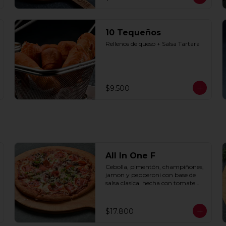
10 Tequeños
Rellenos de queso + Salsa Tartara
$9.500
All In One F
Cebolla, pimentón, champiñones, 
jamon y pepperoni con base de 
salsa clasica  hecha con tomate 
natural, ajo, oregano y especias.
$17.800