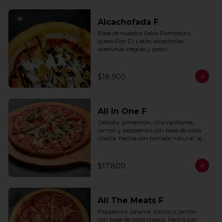
Alcachofada F
Base de nuestra Salsa Pomodoro, 
queso Fior Di Latte, alcachofas, 
aceitunas negras y pesto.
$18.900
All In One F
Cebolla, pimentón, champiñones, 
jamon y pepperoni con base de salsa 
clasica  hecha con tomate natural, ajo, 
oregano y especias.
$17.800
All The Meats F
Pepperoni, salame, tocino y jamón 
con base de salsa clasica  hecha con 