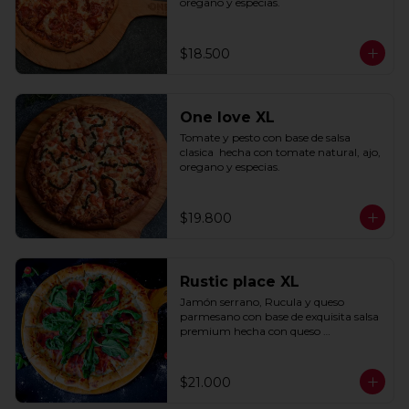
oregano y especias.
$18.500
One love XL
Tomate y pesto con base de salsa 
clasica  hecha con tomate natural, ajo, 
oregano y especias.
$19.800
Rustic place XL
Jamón serrano, Rucula y queso 
parmesano con base de exquisita salsa 
premium hecha con queso 
parmesano, tocino y puerro.
$21.000