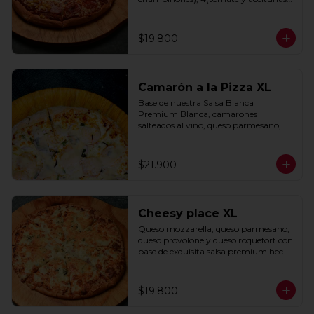
negras) con base de salsa clasica  
hecha con tomate natural, ajo, 
oregano y especias.
$19.800
Camarón a la Pizza XL
Base de nuestra Salsa Blanca 
Premium Blanca, camarones 
salteados al vino, queso parmesano, 
cebolla morada y cebollín.
$21.900
Cheesy place XL
Queso mozzarella, queso parmesano, 
queso provolone y queso roquefort con 
base de exquisita salsa premium hecha 
con  queso parmesano, tocino y 
puerro.
$19.800