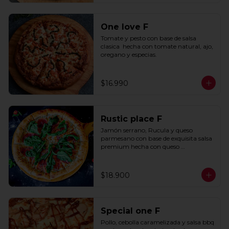
One love F
Tomate y pesto con base de salsa 
clasica  hecha con tomate natural, ajo, 
oregano y especias.
$16.990
Rustic place F
Jamón serrano, Rucula y queso 
parmesano con base de exquisita salsa 
premium hecha con queso 
parmesano, tocino y puerro.
$18.900
Special one F
Pollo, cebolla caramelizada y salsa bbq 