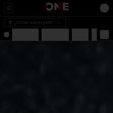
Abrir menu de navegación
Logi
¿Dónde quieres pedir?
Promociones
Pizza Familiar
Pizza XL
Arma tu p