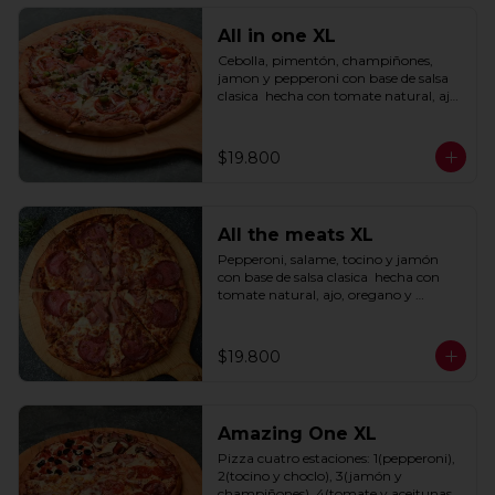
All in one XL
Cebolla, pimentón, champiñones, 
jamon y pepperoni con base de salsa 
clasica  hecha con tomate natural, ajo, 
oregano y especias.
$19.800
All the meats XL
Pepperoni, salame, tocino y jamón 
con base de salsa clasica  hecha con 
tomate natural, ajo, oregano y 
especias.
$19.800
Amazing One XL
Pizza cuatro estaciones: 1(pepperoni), 
2(tocino y choclo), 3(jamón y 
champiñones), 4(tomate y aceitunas 