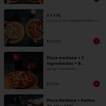
2 x 1 XL
2 pizzas XL de 2 ingredientes cada una
$30.000
Pizza mediana + 2
ingredientes + 8
Tequeños + Bebida 1.5lts
Escoge 2 ingredientes.
$19.990
Pizza Mediana + Palitos