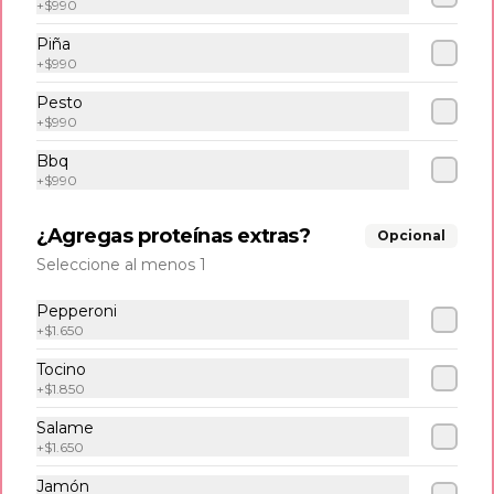
+
$990
Tabla pa´ los panas
Piña
Tequeños, empanadas, mandocas, 
+
$990
tostones, queso frito y salsas de la casa. 
(3 und c/u).
Pesto
+
$990
$14.500
Bbq
+
$990
Papas fritas
¿Agregas proteínas extras?
Opcional
Seleccione al menos 1
Classic fries
Pepperoni
500 gr de papa fritas acompañadas 
+
$1.650
con salsa de tomate.
Tocino
+
$1.850
$7.500
Salame
+
$1.650
Jamón