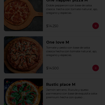
One happier pizza M
Doble pepperoni con base de salsa 
clasica  hecha con tomate natural, ajo, 
oregano y especias.
$14.250
One love M
Tomate y pesto con base de salsa 
clasica hecha con tomate natural, ajo, 
oregano y especias.
$14.500
Rustic place M
Jamón serrano, Rucula y queso 
parmesano con base de exquisita salsa 
premium hecha con queso 
parmesano, tocino y puerro.