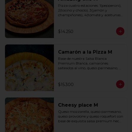
Pizza cuatro estaciones: 1(pepperoni), 
2(tocino y choclo), 3(jamón y 
champiñones), 4(tomate y aceitunas 
negras) con base de salsa clasica  
hecha con tomate natural, ajo, 
oregano y especias.
$14.250
Camarón a la Pizza M
Base de nuestra Salsa Blanca 
Premium Blanca, camarones 
salteados al vino, queso parmesano, 
cebolla morada y cebollín.
$15.300
Cheesy place M
Queso mozzarella, queso parmesano, 
queso provolone y queso roquefort con 
base de exquisita salsa premium hecha 
con  queso parmesano, tocino y 
puerro.