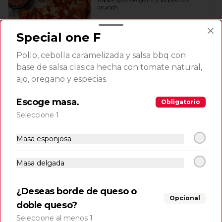
crunch.
Special one F
$4.500
Pollo, cebolla caramelizada y salsa bbq con
base de salsa clasica hecha con tomate natural,
Made in venezuela
ajo, oregano y especias.
Escoge masa.
Mandocas
Obligatorio
6 und de mandocas acompañadas de 
Seleccione 1
delicioso queso frito.
Masa esponjosa
$8.990
Masa delgada
¿Deseas borde de queso o
Queso frito
Opcional
200 gr de queso frito con salsa de la 
doble queso?
casa.
Seleccione al menos 1