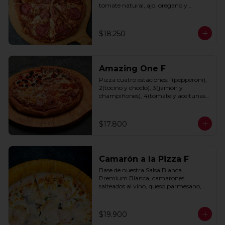
tomate natural, ajo, oregano y 
especias.
$18.250
Amazing One F
Pizza cuatro estaciones: 1(pepperoni), 
2(tocino y choclo), 3(jamón y 
champiñones), 4(tomate y aceitunas 
negras) con base de salsa clasica  
hecha con tomate natural, ajo, 
oregano y especias.
$17.800
Camarón a la Pizza F
Base de nuestra Salsa Blanca 
Premium Blanca, camarones 
salteados al vino, queso parmesano, 
cebolla morada y cebollín.
$19.900