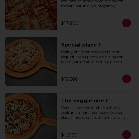
con base de salsa clasica  hecha con 
tomate natural, ajo, oregano y 
especias.
$17.800
Special place F
Pollo y champiñones con base de 
exquisita salsa premium hecha con 
queso parmesano, tocino y puerro.
$18.500
The veggie one F
Cebolla, pimenton, champiñon y 
aceitunas negras con base de salsa 
clasica  hecha con tomate natural, ajo, 
oregano y especias.
$15.990