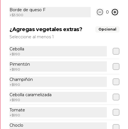
Borde de queso F
0
$6.990
+
$3.500
¿Agregas vegetales extras?
Opcional
Empanadas
Seleccione al menos 1
6 und de empanaditas de Queso
Cebolla
+
$990
Pimentón
$6.990
+
$990
Champiñón
+
$990
Tostones
6 und de tostones de platano verde 
Cebolla caramelizada
acompañadas con delicioso queso frito.
+
$990
Tomate
+
$990
$8.500
Choclo