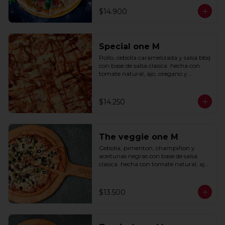
$14.900
Special one M
Pollo, cebolla caramelizada y salsa bbq 
con base de salsa clasica  hecha con 
tomate natural, ajo, oregano y 
especias.
$14.250
The veggie one M
Cebolla, pimenton, champiñon y 
aceitunas negras con base de salsa 
clasica  hecha con tomate natural, ajo, 
oregano y especias.
$13.500