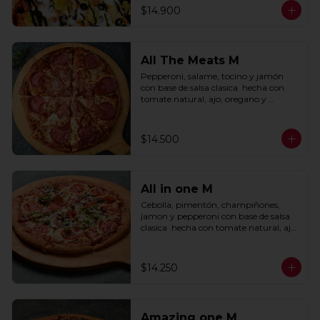
$14.900
All The Meats M
Pepperoni, salame, tocino y jamón 
con base de salsa clasica  hecha con 
tomate natural, ajo, oregano y 
especias.
$14.500
All in one M
Cebolla, pimentón, champiñones, 
jamon y pepperoni con base de salsa 
clasica  hecha con tomate natural, ajo, 
oregano y especias.
$14.250
Amazing one M