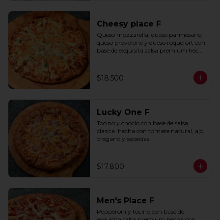
Cheesy place F
Queso mozzarella, queso parmesano, 
queso provolone y queso roquefort con 
base de exquisita salsa premium hecha 
con  queso parmesano, tocino y 
puerro.
$18.500
Lucky One F
Tocino y choclo con base de salsa 
clasica  hecha con tomate natural, ajo, 
oregano y especias.
$17.800
Men's Place F
Pepperoni y tocino con base de 
exquisita salsa premium hecha con 