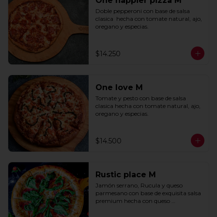
One happier pizza M
Doble pepperoni con base de salsa 
clasica  hecha con tomate natural, ajo, 
oregano y especias.
$14.250
One love M
Tomate y pesto con base de salsa 
clasica hecha con tomate natural, ajo, 
oregano y especias.
$14.500
Rustic place M
Jamón serrano, Rucula y queso 
parmesano con base de exquisita salsa 
premium hecha con queso 
parmesano, tocino y puerro.