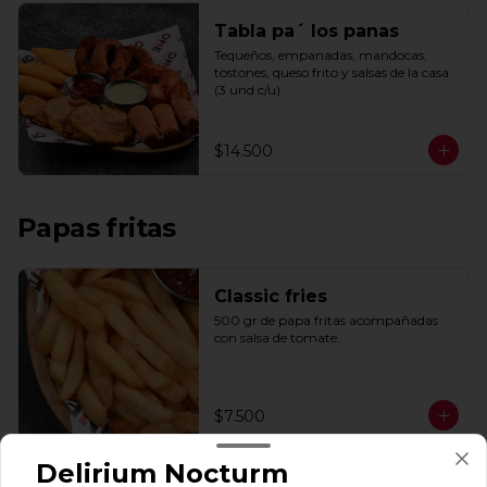
Tabla pa´ los panas
Tequeños, empanadas, mandocas, 
tostones, queso frito y salsas de la casa. 
(3 und c/u).
$14.500
Papas fritas
Classic fries
500 gr de papa fritas acompañadas 
con salsa de tomate.
$7.500
Delirium Nocturm