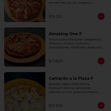
tomate natural, ajo, oregano y 
especias.
$18.250
Amazing One F
Pizza cuatro estaciones: 1(pepperoni), 
2(tocino y choclo), 3(jamón y 
champiñones), 4(tomate y aceitunas 
negras) con base de salsa clasica  
hecha con tomate natural, ajo, 
oregano y especias.
$17.800
Camarón a la Pizza F
Base de nuestra Salsa Blanca 
Premium Blanca, camarones 
salteados al vino, queso parmesano, 
cebolla morada y cebollín.
$19.900