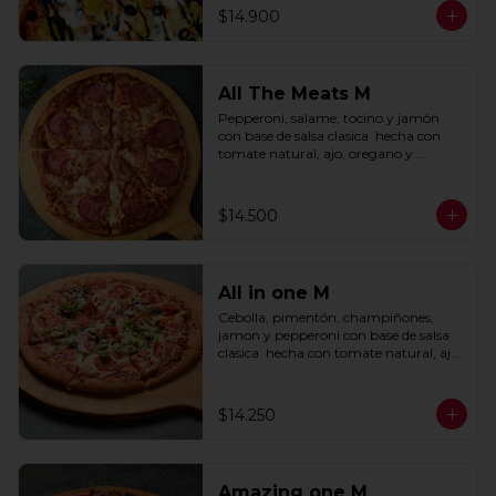
$14.900
All The Meats M
Pepperoni, salame, tocino y jamón 
con base de salsa clasica  hecha con 
tomate natural, ajo, oregano y 
especias.
$14.500
All in one M
Cebolla, pimentón, champiñones, 
jamon y pepperoni con base de salsa 
clasica  hecha con tomate natural, ajo, 
oregano y especias.
$14.250
Amazing one M