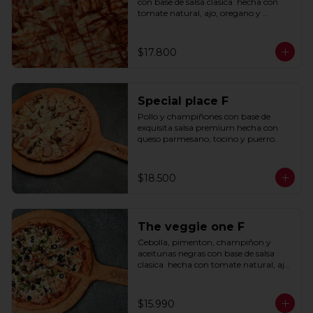
con base de salsa clasica  hecha con 
tomate natural, ajo, oregano y 
especias.
$17.800
Special place F
Pollo y champiñones con base de 
exquisita salsa premium hecha con 
queso parmesano, tocino y puerro.
$18.500
The veggie one F
Cebolla, pimenton, champiñon y 
aceitunas negras con base de salsa 
clasica  hecha con tomate natural, ajo, 
oregano y especias.
$15.990