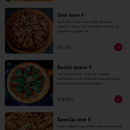
One love F
Tomate y pesto con base de salsa 
clasica  hecha con tomate natural, ajo, 
oregano y especias.
$16.990
Rustic place F
Jamón serrano, Rucula y queso 
parmesano con base de exquisita salsa 
premium hecha con queso 
parmesano, tocino y puerro.
$18.900
Special one F
Pollo, cebolla caramelizada y salsa bbq 