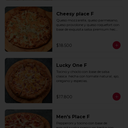
Cheesy place F
Queso mozzarella, queso parmesano, 
queso provolone y queso roquefort con 
base de exquisita salsa premium hecha 
con  queso parmesano, tocino y 
puerro.
$18.500
Lucky One F
Tocino y choclo con base de salsa 
clasica  hecha con tomate natural, ajo, 
oregano y especias.
$17.800
Men's Place F
Pepperoni y tocino con base de 
exquisita salsa premium hecha con 