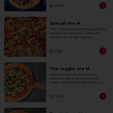
$14.900
Special one M
Pollo, cebolla caramelizada y salsa bbq 
con base de salsa clasica  hecha con 
tomate natural, ajo, oregano y 
especias.
$14.250
The veggie one M
Cebolla, pimenton, champiñon y 
aceitunas negras con base de salsa 
clasica  hecha con tomate natural, ajo, 
oregano y especias.
$13.500