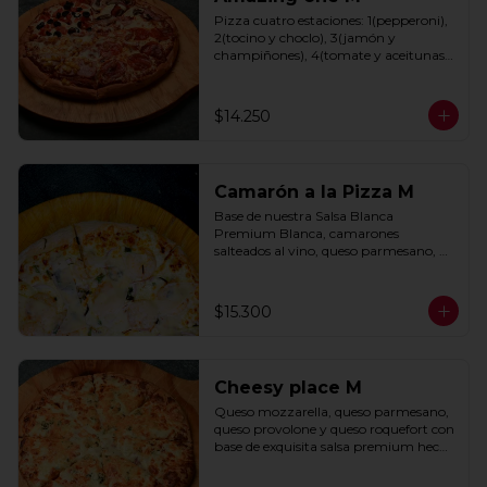
Pizza cuatro estaciones: 1(pepperoni), 
2(tocino y choclo), 3(jamón y 
champiñones), 4(tomate y aceitunas 
negras) con base de salsa clasica  
hecha con tomate natural, ajo, 
oregano y especias.
$14.250
Camarón a la Pizza M
Base de nuestra Salsa Blanca 
Premium Blanca, camarones 
salteados al vino, queso parmesano, 
cebolla morada y cebollín.
$15.300
Cheesy place M
Queso mozzarella, queso parmesano, 
queso provolone y queso roquefort con 
base de exquisita salsa premium hecha 
con  queso parmesano, tocino y 
puerro.