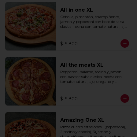
All in one XL
Cebolla, pimentón, champiñones, 
jamon y pepperoni con base de salsa 
clasica  hecha con tomate natural, ajo, 
oregano y especias.
$19.800
All the meats XL
Pepperoni, salame, tocino y jamón 
con base de salsa clasica  hecha con 
tomate natural, ajo, oregano y 
especias.
$19.800
Amazing One XL
Pizza cuatro estaciones: 1(pepperoni), 
2(tocino y choclo), 3(jamón y 
champiñones), 4(tomate y aceitunas 