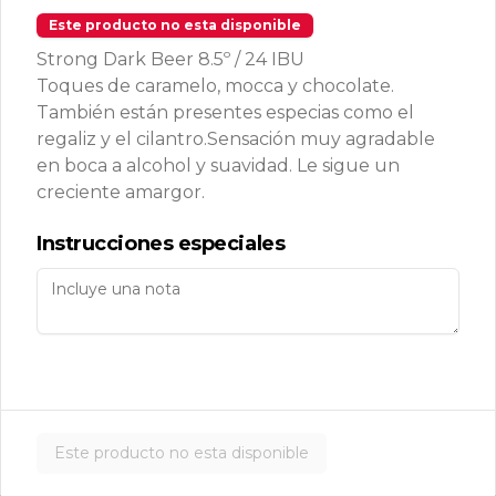
Mexican fries
Este producto no esta disponible
Papas fritas con queso cheddar y 
guacamole de la casa.
Strong Dark Beer 8.5º / 24 IBU
Toques de caramelo, mocca y chocolate.
También están presentes especias como el
$9.500
regaliz y el cilantro.Sensación muy agradable
en boca a alcohol y suavidad. Le sigue un
creciente amargor.
One pizza fries
Papas fritas con queso cheddar y 
Instrucciones especiales
tocino crunch.
$9.500
Papas Mechadas
Papas fritas con Mechada ahumada 
en una cama de cebollas salteadas, 
Este producto no esta disponible
coronada con salsa agria y ciboulette.