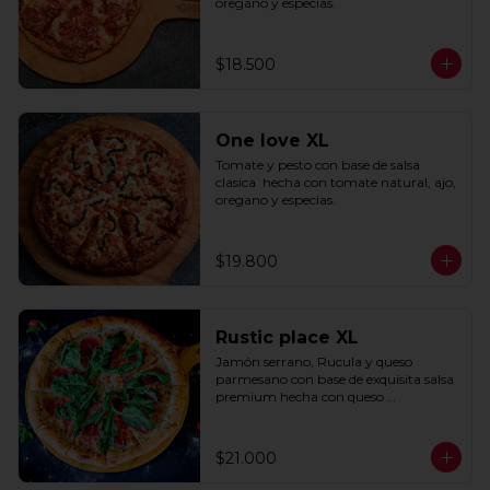
oregano y especias.
$18.500
One love XL
Tomate y pesto con base de salsa 
clasica  hecha con tomate natural, ajo, 
oregano y especias.
$19.800
Rustic place XL
Jamón serrano, Rucula y queso 
parmesano con base de exquisita salsa 
premium hecha con queso 
parmesano, tocino y puerro.
$21.000