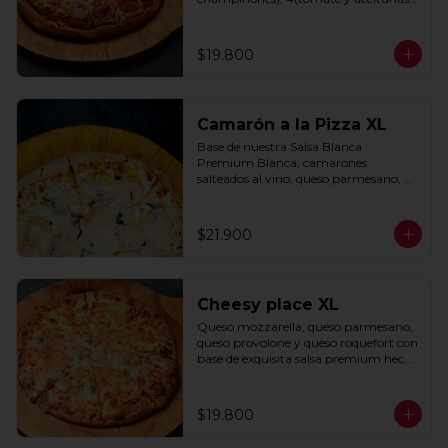
negras) con base de salsa clasica  
hecha con tomate natural, ajo, 
oregano y especias.
$19.800
Camarón a la Pizza XL
Base de nuestra Salsa Blanca 
Premium Blanca, camarones 
salteados al vino, queso parmesano, 
cebolla morada y cebollín.
$21.900
Cheesy place XL
Queso mozzarella, queso parmesano, 
queso provolone y queso roquefort con 
base de exquisita salsa premium hecha 
con  queso parmesano, tocino y 
puerro.
$19.800