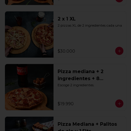
2 x 1 XL
2 pizzas XL de 2 ingredientes cada una
$30.000
Pizza mediana + 2
ingredientes + 8
Tequeños + Bebida 1.5lts
Escoge 2 ingredientes.
$19.990
Pizza Mediana + Palitos