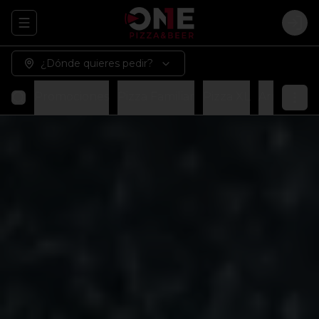
Abrir menu de navegación
Logi
¿Dónde quieres pedir?
Promociones
Pizza Familiar
Pizza XL
Arma tu p