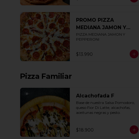
PROMO PIZZA
MEDIANA JAMON Y
PEPPERONI
PIZZA MEDIANA JAMON Y 
PEPPERONI
$13.990
Pizza Familiar
Alcachofada F
Base de nuestra Salsa Pomodoro, 
queso Fior Di Latte, alcachofas, 
aceitunas negras y pesto.
$18.900