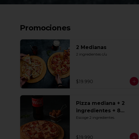
Promociones
2 Medianas
2 ingredientes c/u
$19.990
Pizza mediana + 2
ingredientes + 8
Tequeños + Bebida
Escoge 2 ingredientes.
1.5lts
$19.990