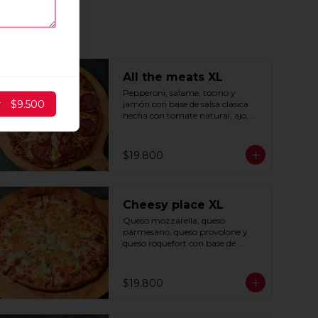
All the meats XL
Pepperoni, salame, tocino y 
r
$9.500
jamón con base de salsa clasica  
hecha con tomate natural, ajo, 
oregano y especias.
$19.800
Cheesy place XL
Queso mozzarella, queso 
parmesano, queso provolone y 
queso roquefort con base de 
exquisita salsa premium hecha 
con  queso parmesano, tocino y 
puerro.
$19.800