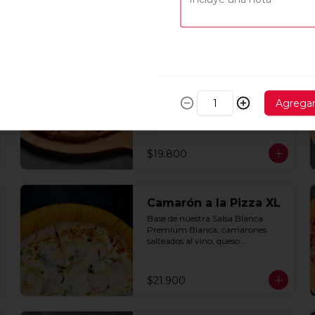
All in one XL
Cebolla, pimentón, champiñones, 
Agrega
jamon y pepperoni con base de 
salsa clasica  hecha con tomate 
natural, ajo, oregano y especias.
$19.800
Camarón a la Pizza XL
Base de nuestra Salsa Blanca 
Premium Blanca, camarones 
salteados al vino, queso 
parmesano, cebolla morada y 
cebollín.
$21.900