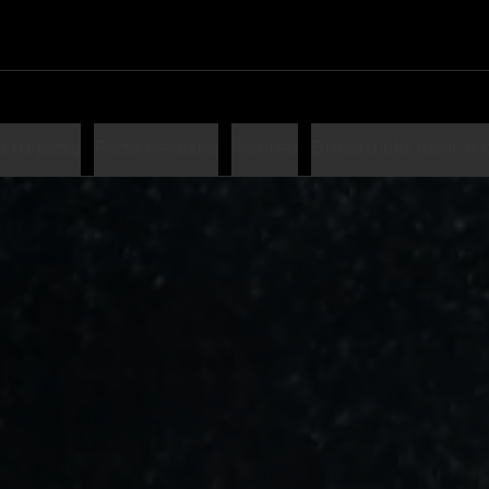
 tu pizza
Pizza Mediana
Picoteo
Breadsticks (palitos 