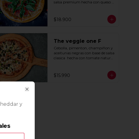
salsa premium hecha con queso 
parmesano, tocino y puerro.
$18.900
The veggie one F
Cebolla, pimenton, champiñon y 
aceitunas negras con base de salsa 
clasica  hecha con tomate natural, 
ajo, oregano y especias.
$15.990
Close
cheddar y
ales