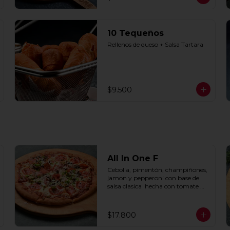
10 Tequeños
Rellenos de queso + Salsa Tartara
$9.500
All In One F
Cebolla, pimentón, champiñones, 
jamon y pepperoni con base de 
salsa clasica  hecha con tomate 
natural, ajo, oregano y especias.
$17.800