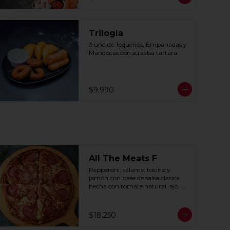
Trilogía
3 und de Tequeños, Empanadas y 
Mandocas con su salsa tartara
$9.990
All The Meats F
Pepperoni, salame, tocino y 
jamón con base de salsa clasica  
hecha con tomate natural, ajo, 
oregano y especias.
$18.250