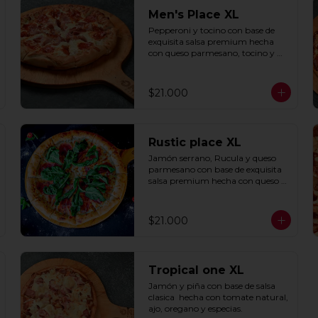
Men's Place XL
Pepperoni y tocino con base de 
exquisita salsa premium hecha 
con queso parmesano, tocino y 
puerro.
$21.000
Rustic place XL
Jamón serrano, Rucula y queso 
parmesano con base de exquisita 
salsa premium hecha con queso 
parmesano, tocino y puerro.
$21.000
Tropical one XL
Jamón y piña con base de salsa 
clasica  hecha con tomate natural, 
ajo, oregano y especias.