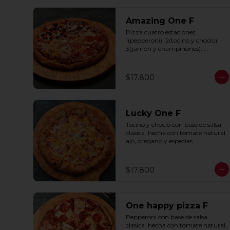
Amazing One F
Pizza cuatro estaciones: 
1(pepperoni), 2(tocino y choclo), 
3(jamón y champiñones), 
4(tomate y aceitunas negras) con 
base de salsa clasica  hecha con 
tomate natural, ajo, oregano y 
$17.800
especias.
Lucky One F
Tocino y choclo con base de salsa 
clasica  hecha con tomate natural, 
ajo, oregano y especias.
$17.800
One happy pizza F
Pepperoni con base de salsa 
clasica  hecha con tomate natural, 