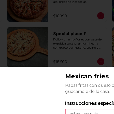
ajo, oregano y especias.
$16.990
Special place F
Pollo y champiñones con base de 
exquisita salsa premium hecha 
con queso parmesano, tocino y 
puerro.
$18.500
Mexican fries
Papas fritas con queso 
guacamole de la casa.
Instrucciones especi