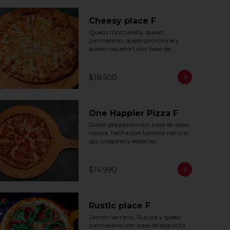
Cheesy place F
Queso mozzarella, queso 
parmesano, queso provolone y 
queso roquefort con base de 
exquisita salsa premium hecha 
con  queso parmesano, tocino y 
puerro.
$18.500
One Happier Pizza F
Doble pepperoni con base de salsa 
clasica  hecha con tomate natural, 
ajo, oregano y especias.
$14.990
Rustic place F
Jamón serrano, Rucula y queso 
parmesano con base de exquisita 