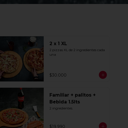
2 x 1 XL
2 pizzas XL de 2 ingredientes cada 
una
$30.000
Familiar + palitos +
Bebida 1.5lts
2 ingredientes.
$19.990