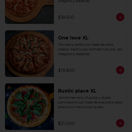
oregano y especias.
$18.500
One love XL
Tomate y pesto con base de salsa 
clasica  hecha con tomate natural, ajo, 
oregano y especias.
$19.800
Rustic place XL
Jamón serrano, Rucula y queso 
parmesano con base de exquisita salsa 
premium hecha con queso 
parmesano, tocino y puerro.
$21.000