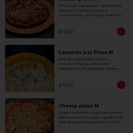
Pizza cuatro estaciones: 1(pepperoni), 
2(tocino y choclo), 3(jamón y 
champiñones), 4(tomate y aceitunas 
negras) con base de salsa clasica  
hecha con tomate natural, ajo, 
oregano y especias.
$14.250
Camarón a la Pizza M
Base de nuestra Salsa Blanca 
Premium Blanca, camarones 
salteados al vino, queso parmesano, 
cebolla morada y cebollín.
$15.300
Cheesy place M
Queso mozzarella, queso parmesano, 
queso provolone y queso roquefort con 
base de exquisita salsa premium hecha 
con  queso parmesano, tocino y 
puerro.