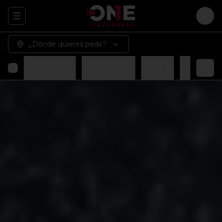
Abrir menu de navegación
Logi
¿Dónde quieres pedir?
Promociones
Pizza Familiar
Pizza XL
Arma tu p