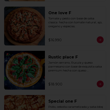
One love F
Tomate y pesto con base de salsa 
clasica  hecha con tomate natural, ajo, 
oregano y especias.
$16.990
Rustic place F
Jamón serrano, Rucula y queso 
parmesano con base de exquisita salsa 
premium hecha con queso 
parmesano, tocino y puerro.
$18.900
Special one F
Pollo, cebolla caramelizada y salsa bbq 