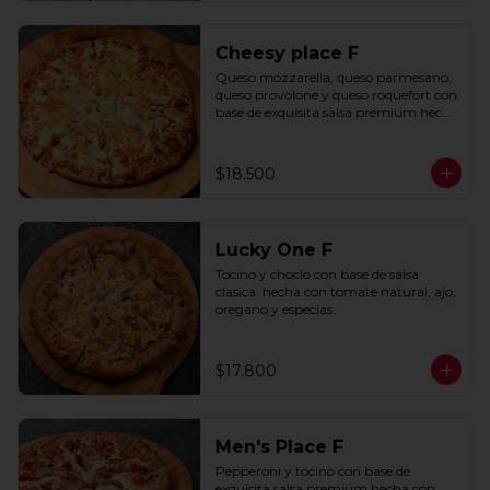
Cheesy place F
Queso mozzarella, queso parmesano, 
queso provolone y queso roquefort con 
base de exquisita salsa premium hecha 
con  queso parmesano, tocino y 
puerro.
$18.500
Lucky One F
Tocino y choclo con base de salsa 
clasica  hecha con tomate natural, ajo, 
oregano y especias.
$17.800
Men's Place F
Pepperoni y tocino con base de 
exquisita salsa premium hecha con 