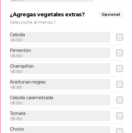
¿Agregas vegetales extras?
$6.990
Opcional
Seleccione al menos 1
Empanadas
Cebolla
+
$1.350
6 und de empanaditas de Queso
Pimentón
+
$1.350
Champiñón
$6.990
+
$1.350
Aceitunas negras
+
$1.355
Tostones
6 und de tostones de platano verde 
Cebolla caramelizada
acompañadas con delicioso queso frito.
+
$1.350
Tomate
+
$1.350
$8.500
Choclo