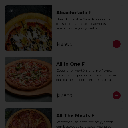
Alcachofada F
Base de nuestra Salsa Pomodoro, 
queso Fior Di Latte, alcachofas, 
aceitunas negras y pesto.
$18.900
All In One F
Cebolla, pimentón, champiñones, 
jamon y pepperoni con base de salsa 
clasica  hecha con tomate natural, ajo, 
oregano y especias.
$17.800
All The Meats F
Pepperoni, salame, tocino y jamón 
con base de salsa clasica  hecha con 