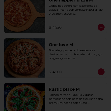
One happier pizza M
Doble pepperoni con base de salsa 
clasica  hecha con tomate natural, ajo, 
oregano y especias.
$14.250
One love M
Tomate y pesto con base de salsa 
clasica hecha con tomate natural, ajo, 
oregano y especias.
$14.500
Rustic place M
Jamón serrano, Rucula y queso 
parmesano con base de exquisita salsa 
premium hecha con queso 
parmesano, tocino y puerro.