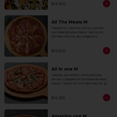
$14.900
All The Meats M
Pepperoni, salame, tocino y jamón 
con base de salsa clasica  hecha con 
tomate natural, ajo, oregano y 
especias.
$14.500
All in one M
Cebolla, pimentón, champiñones, 
jamon y pepperoni con base de salsa 
clasica  hecha con tomate natural, ajo, 
oregano y especias.
$14.250
Amazing one M