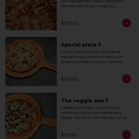
con base de salsa clasica  hecha con 
tomate natural, ajo, oregano y 
especias.
$17.800
Special place F
Pollo y champiñones con base de 
exquisita salsa premium hecha con 
queso parmesano, tocino y puerro.
$18.500
The veggie one F
Cebolla, pimenton, champiñon y 
aceitunas negras con base de salsa 
clasica  hecha con tomate natural, ajo, 
oregano y especias.
$15.990