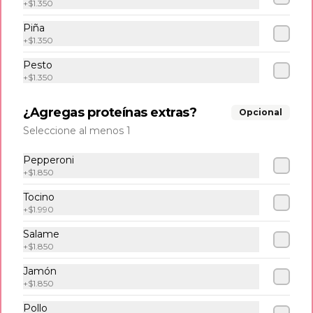
+
$1.350
Tabla pa´ los panas
Piña
Tequeños, empanadas, mandocas, 
+
$1.350
tostones, queso frito y salsas de la casa. 
(3 und c/u).
Pesto
+
$1.350
$14.500
¿Agregas proteínas extras?
Opcional
Seleccione al menos 1
Papas fritas
Pepperoni
+
$1.850
Classic fries
Tocino
500 gr de papa fritas acompañadas 
+
$1.990
con salsa de tomate.
Salame
+
$1.850
$7.500
Jamón
+
$1.850
Pollo