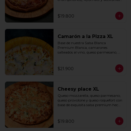
negras) con base de salsa clasica  
hecha con tomate natural, ajo, 
oregano y especias.
$19.800
Camarón a la Pizza XL
Base de nuestra Salsa Blanca 
Premium Blanca, camarones 
salteados al vino, queso parmesano, 
cebolla morada y cebollín.
$21.900
Cheesy place XL
Queso mozzarella, queso parmesano, 
queso provolone y queso roquefort con 
base de exquisita salsa premium hecha 
con  queso parmesano, tocino y 
puerro.
$19.800