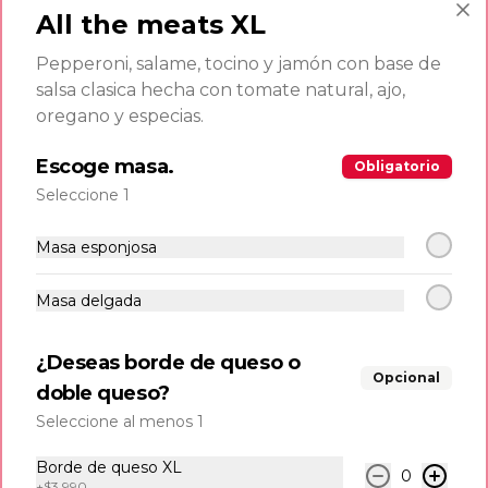
crunch.
All the meats XL
Pepperoni, salame, tocino y jamón con base de
$4.500
salsa clasica hecha con tomate natural, ajo,
oregano y especias.
Made in venezuela
Escoge masa.
Obligatorio
Seleccione 1
Mandocas
Masa esponjosa
6 und de mandocas acompañadas de 
delicioso queso frito.
Masa delgada
$8.990
¿Deseas borde de queso o
Opcional
doble queso?
Queso frito
Seleccione al menos 1
200 gr de queso frito con salsa de la 
casa.
Borde de queso XL
0
+
$3.990