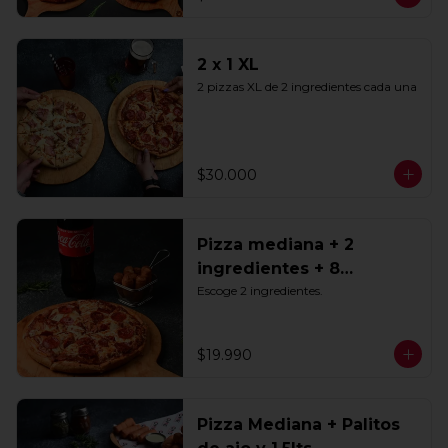
2 x 1 XL
2 pizzas XL de 2 ingredientes cada una
$30.000
Pizza mediana + 2
ingredientes + 8
Tequeños + Bebida 1.5lts
Escoge 2 ingredientes.
$19.990
Pizza Mediana + Palitos