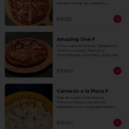
tomate natural, ajo, oregano y 
especias.
$18.250
Amazing One F
Pizza cuatro estaciones: 1(pepperoni), 
2(tocino y choclo), 3(jamón y 
champiñones), 4(tomate y aceitunas 
negras) con base de salsa clasica  
hecha con tomate natural, ajo, 
oregano y especias.
$17.800
Camarón a la Pizza F
Base de nuestra Salsa Blanca 
Premium Blanca, camarones 
salteados al vino, queso parmesano, 
cebolla morada y cebollín.
$19.900