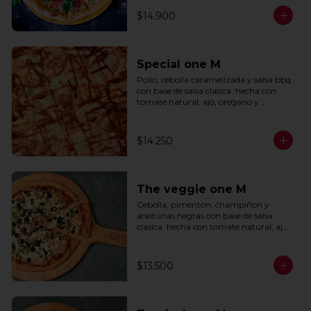
$14.900
Special one M
Pollo, cebolla caramelizada y salsa bbq 
con base de salsa clasica  hecha con 
tomate natural, ajo, oregano y 
especias.
$14.250
The veggie one M
Cebolla, pimenton, champiñon y 
aceitunas negras con base de salsa 
clasica  hecha con tomate natural, ajo, 
oregano y especias.
$13.500