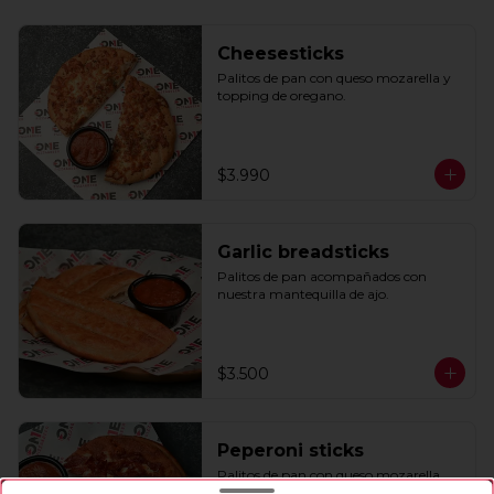
Cheesesticks
Palitos de pan con queso mozarella y 
topping de oregano.
$3.990
Garlic breadsticks
Palitos de pan acompañados con 
nuestra mantequilla de ajo.
$3.500
Peperoni sticks
Palitos de pan con queso mozarella, 
topping de oregano y pepperoni 