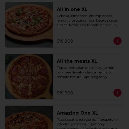
All in one XL
Cebolla, pimentón, champiñones, 
jamon y pepperoni con base de salsa 
clasica  hecha con tomate natural, ajo, 
oregano y especias.
$19.800
All the meats XL
Pepperoni, salame, tocino y jamón 
con base de salsa clasica  hecha con 
tomate natural, ajo, oregano y 
especias.
$19.800
Amazing One XL
Pizza cuatro estaciones: 1(pepperoni), 
2(tocino y choclo), 3(jamón y 
champiñones), 4(tomate y aceitunas 