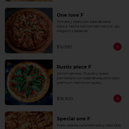
One love F
Tomate y pesto con base de salsa 
clasica  hecha con tomate natural, ajo, 
oregano y especias.
$16.990
Rustic place F
Jamón serrano, Rucula y queso 
parmesano con base de exquisita salsa 
premium hecha con queso 
parmesano, tocino y puerro.
$18.900
Special one F
Pollo, cebolla caramelizada y salsa bbq 