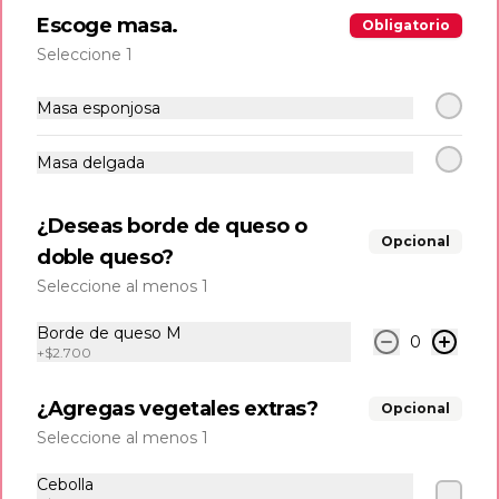
Escoge masa.
Obligatorio
$6.990
Seleccione 1
Masa esponjosa
Empanadas
6 und de empanaditas de Queso
Masa delgada
¿Deseas borde de queso o
Opcional
$6.990
doble queso?
Seleccione al menos 1
Tostones
Borde de queso M
0
+
$2.700
6 und de tostones de platano verde 
acompañadas con delicioso queso frito.
¿Agregas vegetales extras?
Opcional
Seleccione al menos 1
$8.500
Cebolla