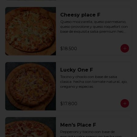
Cheesy place F
Queso mozzarella, queso parmesano, 
queso provolone y queso roquefort con 
base de exquisita salsa premium hecha 
con  queso parmesano, tocino y 
puerro.
$18.500
Lucky One F
Tocino y choclo con base de salsa 
clasica  hecha con tomate natural, ajo, 
oregano y especias.
$17.800
Men's Place F
Pepperoni y tocino con base de 
exquisita salsa premium hecha con 