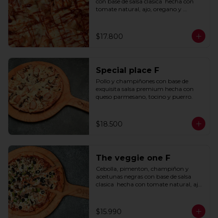
con base de salsa clasica  hecha con 
tomate natural, ajo, oregano y 
especias.
$17.800
Special place F
Pollo y champiñones con base de 
exquisita salsa premium hecha con 
queso parmesano, tocino y puerro.
$18.500
The veggie one F
Cebolla, pimenton, champiñon y 
aceitunas negras con base de salsa 
clasica  hecha con tomate natural, ajo, 
oregano y especias.
$15.990