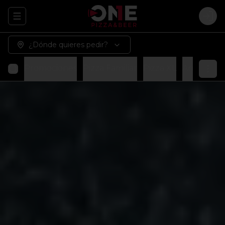
Abrir menu de navegación
Logi
¿Dónde quieres pedir?
Promociones
Pizza Familiar
Pizza XL
Arma tu p