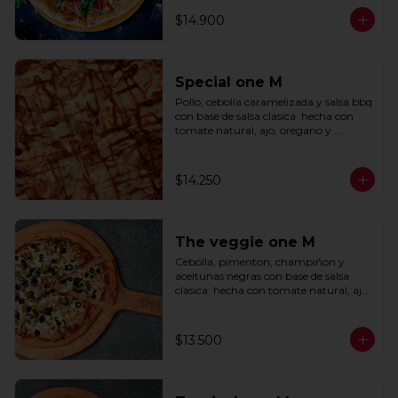
$14.900
Special one M
Pollo, cebolla caramelizada y salsa bbq 
con base de salsa clasica  hecha con 
tomate natural, ajo, oregano y 
especias.
$14.250
The veggie one M
Cebolla, pimenton, champiñon y 
aceitunas negras con base de salsa 
clasica  hecha con tomate natural, ajo, 
oregano y especias.
$13.500