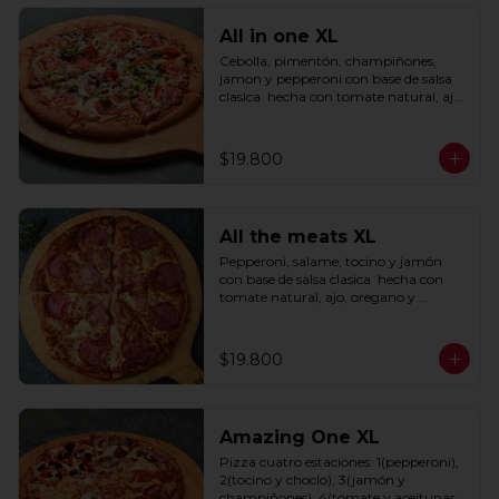
All in one XL
Cebolla, pimentón, champiñones, 
jamon y pepperoni con base de salsa 
clasica  hecha con tomate natural, ajo, 
oregano y especias.
$19.800
All the meats XL
Pepperoni, salame, tocino y jamón 
con base de salsa clasica  hecha con 
tomate natural, ajo, oregano y 
especias.
$19.800
Amazing One XL
Pizza cuatro estaciones: 1(pepperoni), 
2(tocino y choclo), 3(jamón y 
champiñones), 4(tomate y aceitunas 