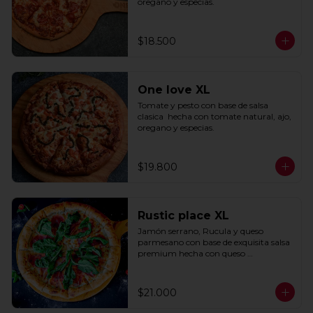
oregano y especias.
$18.500
One love XL
Tomate y pesto con base de salsa 
clasica  hecha con tomate natural, ajo, 
oregano y especias.
$19.800
Rustic place XL
Jamón serrano, Rucula y queso 
parmesano con base de exquisita salsa 
premium hecha con queso 
parmesano, tocino y puerro.
$21.000