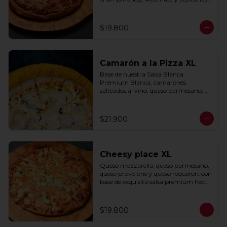
negras) con base de salsa clasica  
hecha con tomate natural, ajo, 
oregano y especias.
$19.800
Camarón a la Pizza XL
Base de nuestra Salsa Blanca 
Premium Blanca, camarones 
salteados al vino, queso parmesano, 
cebolla morada y cebollín.
$21.900
Cheesy place XL
Queso mozzarella, queso parmesano, 
queso provolone y queso roquefort con 
base de exquisita salsa premium hecha 
con  queso parmesano, tocino y 
puerro.
$19.800