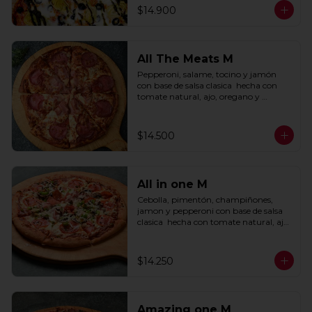
$14.900
All The Meats M
Pepperoni, salame, tocino y jamón 
con base de salsa clasica  hecha con 
tomate natural, ajo, oregano y 
especias.
$14.500
All in one M
Cebolla, pimentón, champiñones, 
jamon y pepperoni con base de salsa 
clasica  hecha con tomate natural, ajo, 
oregano y especias.
$14.250
Amazing one M