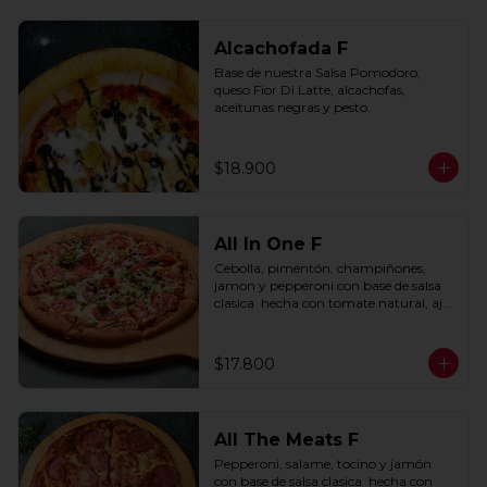
Alcachofada F
Base de nuestra Salsa Pomodoro, 
queso Fior Di Latte, alcachofas, 
aceitunas negras y pesto.
$18.900
All In One F
Cebolla, pimentón, champiñones, 
jamon y pepperoni con base de salsa 
clasica  hecha con tomate natural, ajo, 
oregano y especias.
$17.800
All The Meats F
Pepperoni, salame, tocino y jamón 
con base de salsa clasica  hecha con 