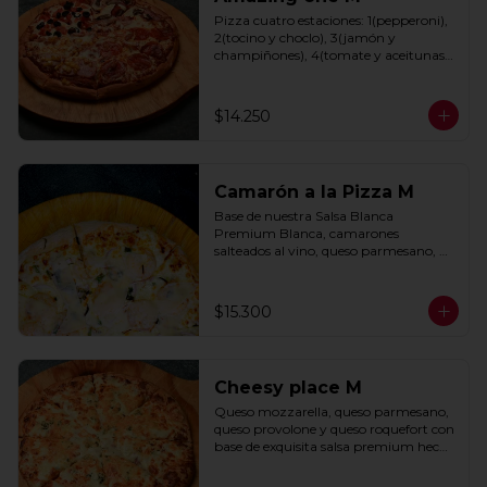
Pizza cuatro estaciones: 1(pepperoni), 
2(tocino y choclo), 3(jamón y 
champiñones), 4(tomate y aceitunas 
negras) con base de salsa clasica  
hecha con tomate natural, ajo, 
oregano y especias.
$14.250
Camarón a la Pizza M
Base de nuestra Salsa Blanca 
Premium Blanca, camarones 
salteados al vino, queso parmesano, 
cebolla morada y cebollín.
$15.300
Cheesy place M
Queso mozzarella, queso parmesano, 
queso provolone y queso roquefort con 
base de exquisita salsa premium hecha 
con  queso parmesano, tocino y 
puerro.