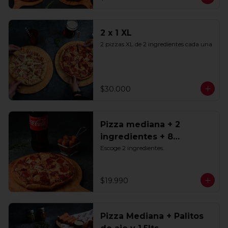
2 x 1 XL
2 pizzas XL de 2 ingredientes cada una
$30.000
Pizza mediana + 2
ingredientes + 8
Tequeños + Bebida 1.5lts
Escoge 2 ingredientes.
$19.990
Pizza Mediana + Palitos