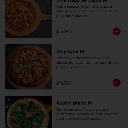
One happier pizza M
Doble pepperoni con base de salsa 
clasica  hecha con tomate natural, ajo, 
oregano y especias.
$14.250
One love M
Tomate y pesto con base de salsa 
clasica hecha con tomate natural, ajo, 
oregano y especias.
$14.500
Rustic place M
Jamón serrano, Rucula y queso 
parmesano con base de exquisita salsa 
premium hecha con queso 
parmesano, tocino y puerro.