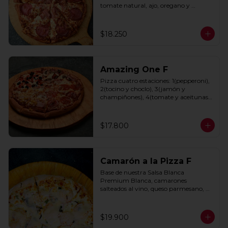
tomate natural, ajo, oregano y 
especias.
$18.250
Amazing One F
Pizza cuatro estaciones: 1(pepperoni), 
2(tocino y choclo), 3(jamón y 
champiñones), 4(tomate y aceitunas 
negras) con base de salsa clasica  
hecha con tomate natural, ajo, 
oregano y especias.
$17.800
Camarón a la Pizza F
Base de nuestra Salsa Blanca 
Premium Blanca, camarones 
salteados al vino, queso parmesano, 
cebolla morada y cebollín.
$19.900