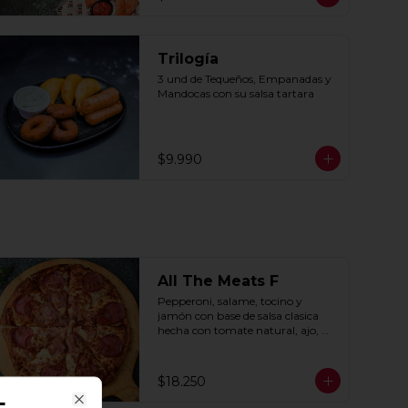
Trilogía
3 und de Tequeños, Empanadas y 
Mandocas con su salsa tartara
$9.990
All The Meats F
Pepperoni, salame, tocino y 
jamón con base de salsa clasica  
hecha con tomate natural, ajo, 
oregano y especias.
$18.250