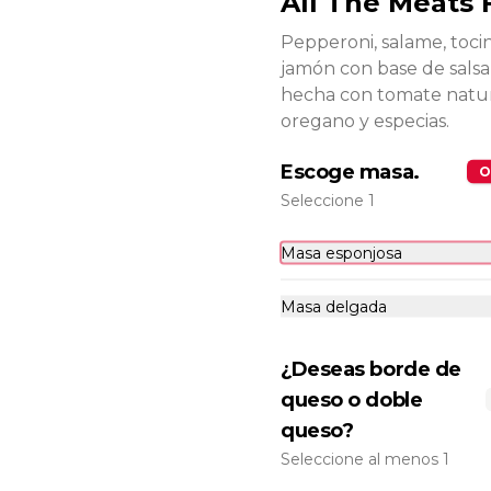
All The Meats 
Pepperoni, salame, toci
Camarón a la Pizza F
jamón con base de salsa 
Base de nuestra Salsa Blanca 
Premium Blanca, camarones 
hecha con tomate natura
salteados al vino, queso 
oregano y especias.
parmesano, cebolla morada y 
cebollín.
$19.900
Escoge masa.
O
Seleccione 1
Men's Place F
Masa esponjosa
Pepperoni y tocino con base de 
exquisita salsa premium hecha 
con queso parmesano, tocino y 
Masa delgada
puerro.
$18.900
¿Deseas borde de
queso o doble
queso?
One love F
Seleccione al menos 1
Tomate y pesto con base de salsa 
clasica  hecha con tomate natural, 