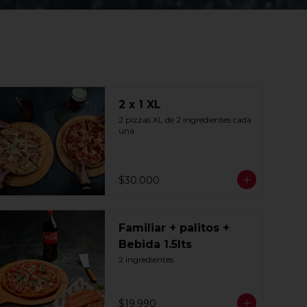
2 x 1 XL
2 pizzas XL de 2 ingredientes cada 
una
$30.000
Familiar + palitos +
Bebida 1.5lts
2 ingredientes.
$19.990