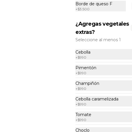
ajo, oregano y especias.
Borde de queso F
+
$3.500
$16.990
¿Agregas vegetales
extras?
Special place F
Seleccione al menos 1
Pollo y champiñones con base de 
exquisita salsa premium hecha 
Cebolla
con queso parmesano, tocino y 
+
$990
puerro.
Pimentón
$18.500
+
$990
Champiñón
+
$990
Cebolla caramelizada
+
$990
Tomate
+
$990
Choclo