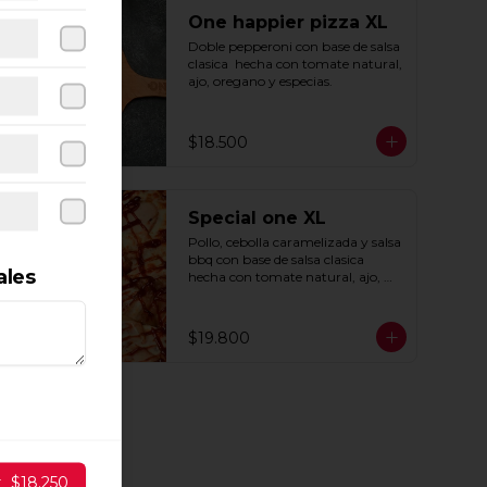
One happier pizza XL
Doble pepperoni con base de salsa 
clasica  hecha con tomate natural, 
ajo, oregano y especias.
$18.500
Special one XL
Pollo, cebolla caramelizada y salsa 
bbq con base de salsa clasica  
ales
hecha con tomate natural, ajo, 
oregano y especias.
$19.800
r
$18.250