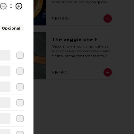
salsa premium hecha con queso 
0
parmesano, tocino y puerro.
$18.900
Opcional
The veggie one F
Cebolla, pimenton, champiñon y 
aceitunas negras con base de salsa 
clasica  hecha con tomate natural, 
ajo, oregano y especias.
$15.990