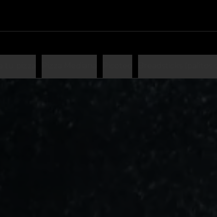
 tu pizza
Pizza Mediana
Picoteo
Breadsticks (palitos 