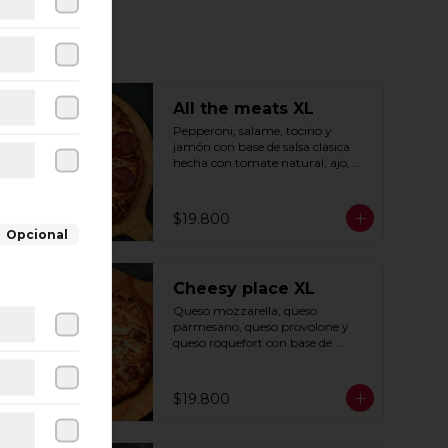
All the meats XL
Pepperoni, salame, tocino y 
jamón con base de salsa clasica  
hecha con tomate natural, ajo, 
oregano y especias.
$19.800
Opcional
Cheesy place XL
Queso mozzarella, queso 
parmesano, queso provolone y 
queso roquefort con base de 
exquisita salsa premium hecha 
con  queso parmesano, tocino y 
puerro.
$19.800