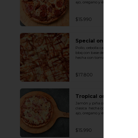
ajo, oregano y especias.
$15.990
Special one F
Pollo, cebolla caramelizada y salsa 
bbq con base de salsa clasica  
hecha con tomate natural, ajo, 
oregano y especias.
$17.800
Tropical one F
Jamón y piña con base de salsa 
clasica  hecha con tomate natural, 
ajo, oregano y especias.
$15.990