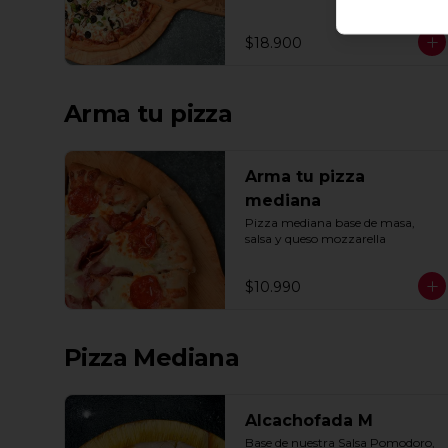
ajo, oregano y especias.
$18.900
Arma tu pizza
Arma tu pizza
mediana
Pizza mediana base de masa, 
salsa y queso mozzarella
$10.990
Pizza Mediana
Alcachofada M
Base de nuestra Salsa Pomodoro, 