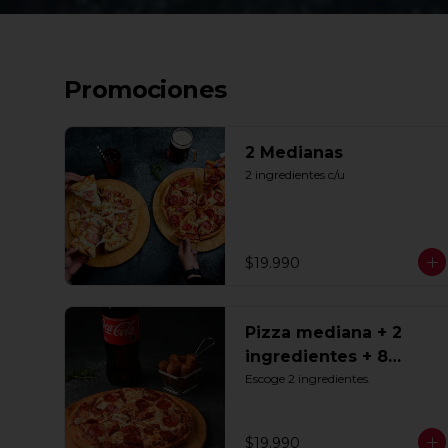
Promociones
2 Medianas
2 ingredientes c/u
$19.990
Pizza mediana + 2
ingredientes + 8
Tequeños + Bebida
Escoge 2 ingredientes.
1.5lts
$19.990