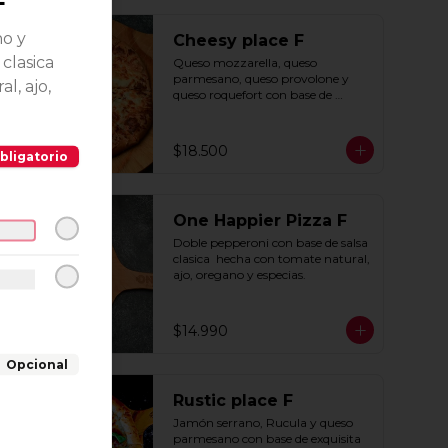
F
Close
no y
Cheesy place F
clasica
Queso mozzarella, queso 
parmesano, queso provolone y 
l, ajo,
queso roquefort con base de 
exquisita salsa premium hecha 
con  queso parmesano, tocino y 
puerro.
$18.500
bligatorio
One Happier Pizza F
Doble pepperoni con base de salsa 
clasica  hecha con tomate natural, 
ajo, oregano y especias.
$14.990
Opcional
Rustic place F
Jamón serrano, Rucula y queso 
parmesano con base de exquisita 