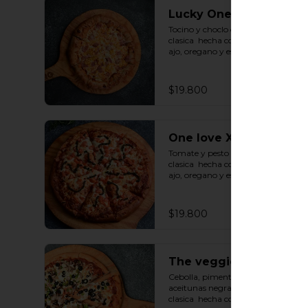
Lucky One XL
Tocino y choclo con base de salsa 
clasica  hecha con tomate natural, 
ajo, oregano y especias.
$19.800
One love XL
Tomate y pesto con base de salsa 
clasica  hecha con tomate natural, 
ajo, oregano y especias.
$19.800
The veggie one XL
Cebolla, pimenton, champiñon y 
aceitunas negras con base de salsa 
clasica  hecha con tomate natural, 