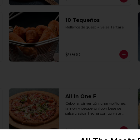
10 Tequeños
Rellenos de queso + Salsa Tartara
$9.500
All In One F
Cebolla, pimentón, champiñones, 
jamon y pepperoni con base de 
salsa clasica  hecha con tomate 
natural, ajo, oregano y especias.
$17.800