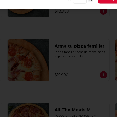
$18.990
Arma tu pizza familiar
Pizza familiar base de masa, salsa 
y queso mozzarella
$15.990
All The Meats M
Pepperoni, salame, tocino y 