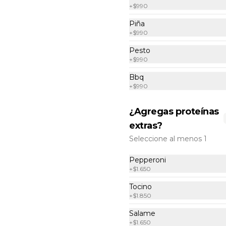
+
$990
Piña
+
$990
Pesto
All in one XL
+
$990
Cebolla, pimentón, champiñones, 
jamon y pepperoni con base de 
Bbq
salsa clasica  hecha con tomate 
+
$990
natural, ajo, oregano y especias.
¿Agregas proteínas
$19.800
extras?
Seleccione al menos 1
Camarón a la Pizza XL
Base de nuestra Salsa Blanca 
Pepperoni
Premium Blanca, camarones 
+
$1.650
salteados al vino, queso 
parmesano, cebolla morada y 
Tocino
cebollín.
+
$1.850
$21.900
Salame
+
$1.650