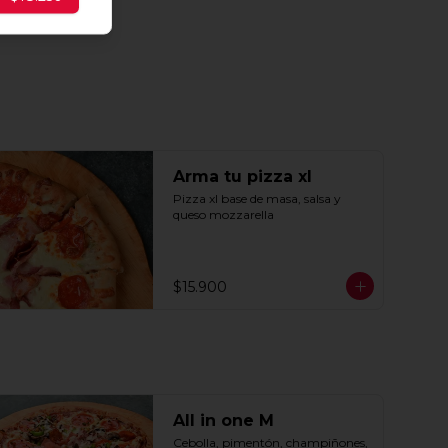
Arma tu pizza xl
Pizza xl base de masa, salsa y 
queso mozzarella
$15.900
All in one M
Cebolla, pimentón, champiñones, 