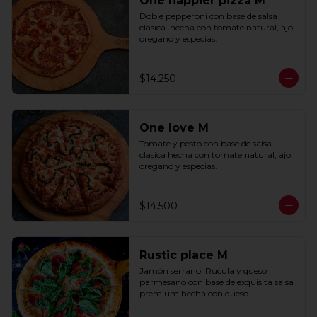
One happier pizza M
Doble pepperoni con base de salsa 
clasica  hecha con tomate natural, ajo, 
oregano y especias.
$14.250
One love M
Tomate y pesto con base de salsa 
clasica hecha con tomate natural, ajo, 
oregano y especias.
$14.500
Rustic place M
Jamón serrano, Rucula y queso 
parmesano con base de exquisita salsa 
premium hecha con queso 
parmesano, tocino y puerro.