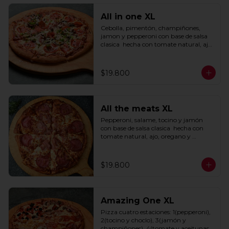
All in one XL
Cebolla, pimentón, champiñones, 
jamon y pepperoni con base de salsa 
clasica  hecha con tomate natural, ajo, 
oregano y especias.
$19.800
All the meats XL
Pepperoni, salame, tocino y jamón 
con base de salsa clasica  hecha con 
tomate natural, ajo, oregano y 
especias.
$19.800
Amazing One XL
Pizza cuatro estaciones: 1(pepperoni), 
2(tocino y choclo), 3(jamón y 
champiñones), 4(tomate y aceitunas 