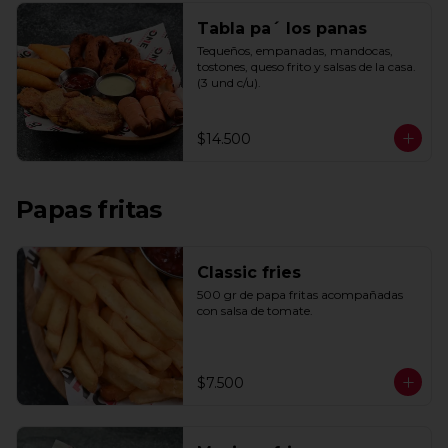
Tabla pa´ los panas
Tequeños, empanadas, mandocas, 
tostones, queso frito y salsas de la casa. 
(3 und c/u).
$14.500
Papas fritas
Classic fries
500 gr de papa fritas acompañadas 
con salsa de tomate.
$7.500