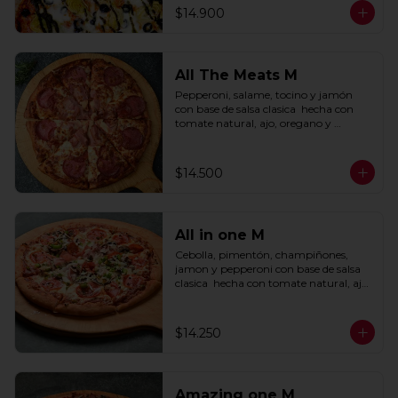
$14.900
All The Meats M
Pepperoni, salame, tocino y jamón 
con base de salsa clasica  hecha con 
tomate natural, ajo, oregano y 
especias.
$14.500
All in one M
Cebolla, pimentón, champiñones, 
jamon y pepperoni con base de salsa 
clasica  hecha con tomate natural, ajo, 
oregano y especias.
$14.250
Amazing one M