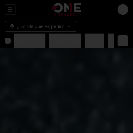
Abrir menu de navegación
Logi
¿Dónde quieres pedir?
Promociones
Pizza Familiar
Pizza XL
Arma tu p