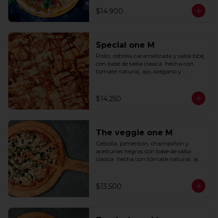
$14.900
Special one M
Pollo, cebolla caramelizada y salsa bbq 
con base de salsa clasica  hecha con 
tomate natural, ajo, oregano y 
especias.
$14.250
The veggie one M
Cebolla, pimenton, champiñon y 
aceitunas negras con base de salsa 
clasica  hecha con tomate natural, ajo, 
oregano y especias.
$13.500