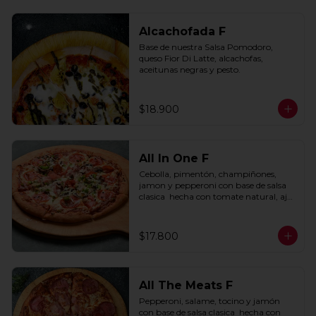
Alcachofada F
Base de nuestra Salsa Pomodoro, 
queso Fior Di Latte, alcachofas, 
aceitunas negras y pesto.
$18.900
All In One F
Cebolla, pimentón, champiñones, 
jamon y pepperoni con base de salsa 
clasica  hecha con tomate natural, ajo, 
oregano y especias.
$17.800
All The Meats F
Pepperoni, salame, tocino y jamón 
con base de salsa clasica  hecha con 