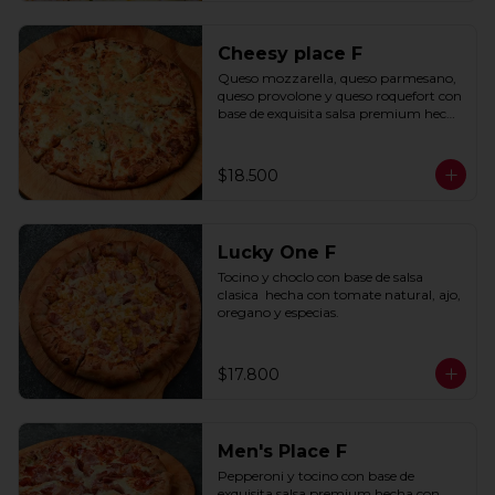
Cheesy place F
Queso mozzarella, queso parmesano, 
queso provolone y queso roquefort con 
base de exquisita salsa premium hecha 
con  queso parmesano, tocino y 
puerro.
$18.500
Lucky One F
Tocino y choclo con base de salsa 
clasica  hecha con tomate natural, ajo, 
oregano y especias.
$17.800
Men's Place F
Pepperoni y tocino con base de 
exquisita salsa premium hecha con 