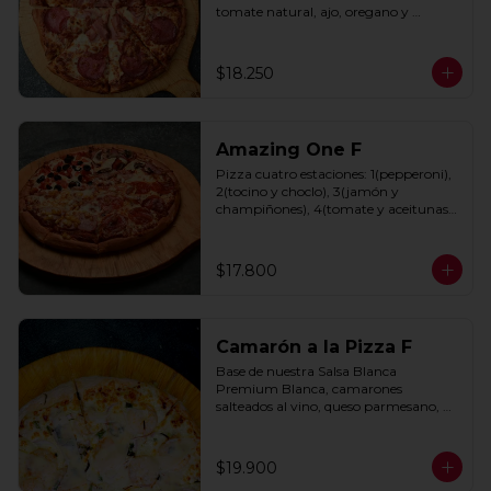
tomate natural, ajo, oregano y 
especias.
$18.250
Amazing One F
Pizza cuatro estaciones: 1(pepperoni), 
2(tocino y choclo), 3(jamón y 
champiñones), 4(tomate y aceitunas 
negras) con base de salsa clasica  
hecha con tomate natural, ajo, 
oregano y especias.
$17.800
Camarón a la Pizza F
Base de nuestra Salsa Blanca 
Premium Blanca, camarones 
salteados al vino, queso parmesano, 
cebolla morada y cebollín.
$19.900