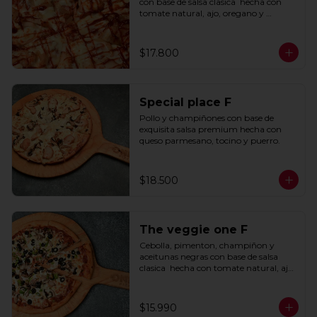
con base de salsa clasica  hecha con 
tomate natural, ajo, oregano y 
especias.
$17.800
Special place F
Pollo y champiñones con base de 
exquisita salsa premium hecha con 
queso parmesano, tocino y puerro.
$18.500
The veggie one F
Cebolla, pimenton, champiñon y 
aceitunas negras con base de salsa 
clasica  hecha con tomate natural, ajo, 
oregano y especias.
$15.990