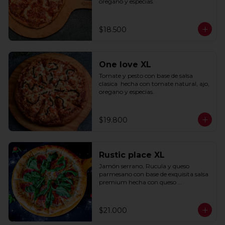
oregano y especias.
$18.500
One love XL
Tomate y pesto con base de salsa 
clasica  hecha con tomate natural, ajo, 
oregano y especias.
$19.800
Rustic place XL
Jamón serrano, Rucula y queso 
parmesano con base de exquisita salsa 
premium hecha con queso 
parmesano, tocino y puerro.
$21.000