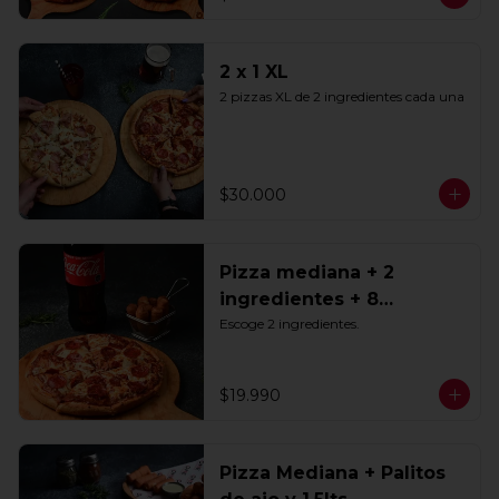
2 x 1 XL
2 pizzas XL de 2 ingredientes cada una
$30.000
Pizza mediana + 2
ingredientes + 8
Tequeños + Bebida 1.5lts
Escoge 2 ingredientes.
$19.990
Pizza Mediana + Palitos