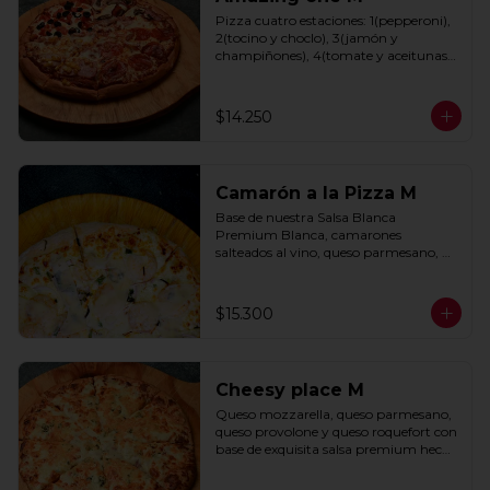
Pizza cuatro estaciones: 1(pepperoni), 
2(tocino y choclo), 3(jamón y 
champiñones), 4(tomate y aceitunas 
negras) con base de salsa clasica  
hecha con tomate natural, ajo, 
oregano y especias.
$14.250
Camarón a la Pizza M
Base de nuestra Salsa Blanca 
Premium Blanca, camarones 
salteados al vino, queso parmesano, 
cebolla morada y cebollín.
$15.300
Cheesy place M
Queso mozzarella, queso parmesano, 
queso provolone y queso roquefort con 
base de exquisita salsa premium hecha 
con  queso parmesano, tocino y 
puerro.