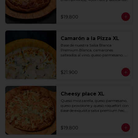
negras) con base de salsa clasica  
hecha con tomate natural, ajo, 
oregano y especias.
$19.800
Camarón a la Pizza XL
Base de nuestra Salsa Blanca 
Premium Blanca, camarones 
salteados al vino, queso parmesano, 
cebolla morada y cebollín.
$21.900
Cheesy place XL
Queso mozzarella, queso parmesano, 
queso provolone y queso roquefort con 
base de exquisita salsa premium hecha 
con  queso parmesano, tocino y 
puerro.
$19.800