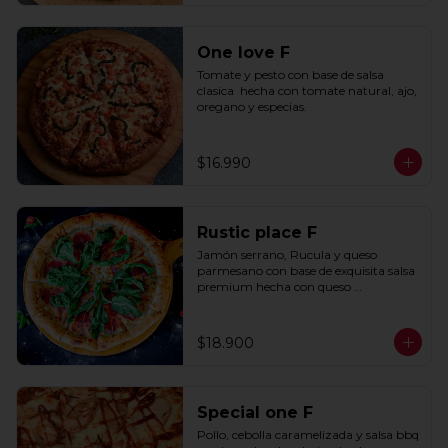
One love F
Tomate y pesto con base de salsa 
clasica  hecha con tomate natural, ajo, 
oregano y especias.
$16.990
Rustic place F
Jamón serrano, Rucula y queso 
parmesano con base de exquisita salsa 
premium hecha con queso 
parmesano, tocino y puerro.
$18.900
Special one F
Pollo, cebolla caramelizada y salsa bbq 