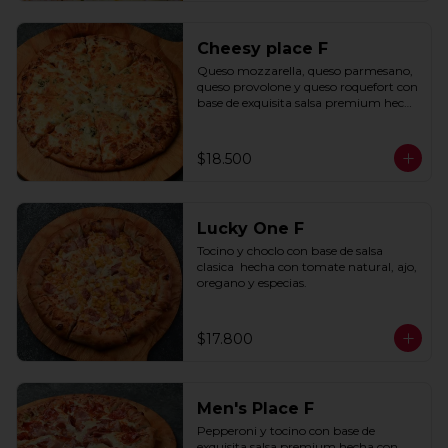
Cheesy place F
Queso mozzarella, queso parmesano, 
queso provolone y queso roquefort con 
base de exquisita salsa premium hecha 
con  queso parmesano, tocino y 
puerro.
$18.500
Lucky One F
Tocino y choclo con base de salsa 
clasica  hecha con tomate natural, ajo, 
oregano y especias.
$17.800
Men's Place F
Pepperoni y tocino con base de 
exquisita salsa premium hecha con 