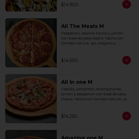
$14.900
All The Meats M
Pepperoni, salame, tocino y jamón 
con base de salsa clasica  hecha con 
tomate natural, ajo, oregano y 
especias.
$14.500
All in one M
Cebolla, pimentón, champiñones, 
jamon y pepperoni con base de salsa 
clasica  hecha con tomate natural, ajo, 
oregano y especias.
$14.250
Amazing one M