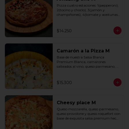
Pizza cuatro estaciones: 1(pepperoni), 
2(tocino y choclo), 3(jamón y 
champiñones), 4(tomate y aceitunas 
negras) con base de salsa clasica  
hecha con tomate natural, ajo, 
oregano y especias.
$14.250
Camarón a la Pizza M
Base de nuestra Salsa Blanca 
Premium Blanca, camarones 
salteados al vino, queso parmesano, 
cebolla morada y cebollín.
$15.300
Cheesy place M
Queso mozzarella, queso parmesano, 
queso provolone y queso roquefort con 
base de exquisita salsa premium hecha 
con  queso parmesano, tocino y 
puerro.