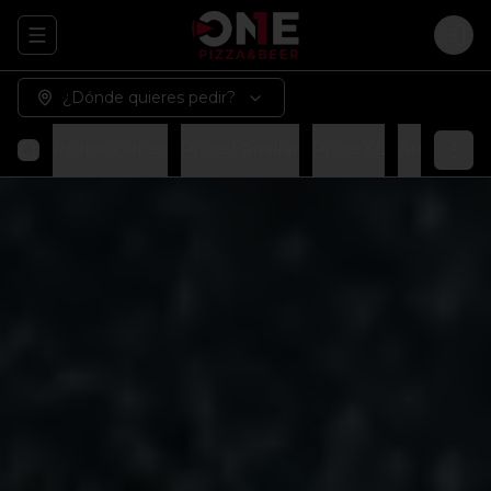
Abrir menu de navegación
Logi
¿Dónde quieres pedir?
Promociones
Pizza Familiar
Pizza XL
Arma tu p