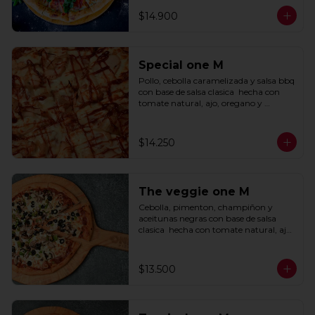
$14.900
Special one M
Pollo, cebolla caramelizada y salsa bbq 
con base de salsa clasica  hecha con 
tomate natural, ajo, oregano y 
especias.
$14.250
The veggie one M
Cebolla, pimenton, champiñon y 
aceitunas negras con base de salsa 
clasica  hecha con tomate natural, ajo, 
oregano y especias.
$13.500