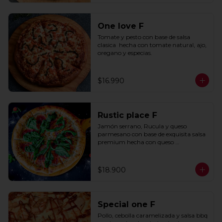
One love F
Tomate y pesto con base de salsa 
clasica  hecha con tomate natural, ajo, 
oregano y especias.
$16.990
Rustic place F
Jamón serrano, Rucula y queso 
parmesano con base de exquisita salsa 
premium hecha con queso 
parmesano, tocino y puerro.
$18.900
Special one F
Pollo, cebolla caramelizada y salsa bbq 