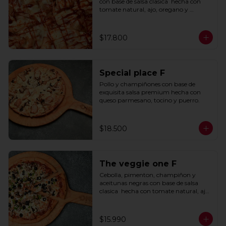
con base de salsa clasica  hecha con 
tomate natural, ajo, oregano y 
especias.
$17.800
Special place F
Pollo y champiñones con base de 
exquisita salsa premium hecha con 
queso parmesano, tocino y puerro.
$18.500
The veggie one F
Cebolla, pimenton, champiñon y 
aceitunas negras con base de salsa 
clasica  hecha con tomate natural, ajo, 
oregano y especias.
$15.990