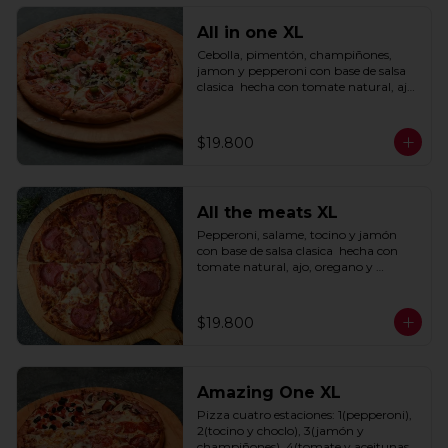
All in one XL
Cebolla, pimentón, champiñones, 
jamon y pepperoni con base de salsa 
clasica  hecha con tomate natural, ajo, 
oregano y especias.
$19.800
All the meats XL
Pepperoni, salame, tocino y jamón 
con base de salsa clasica  hecha con 
tomate natural, ajo, oregano y 
especias.
$19.800
Amazing One XL
Pizza cuatro estaciones: 1(pepperoni), 
2(tocino y choclo), 3(jamón y 
champiñones), 4(tomate y aceitunas 