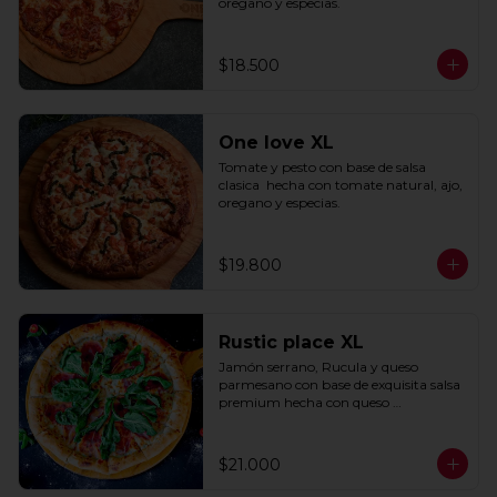
oregano y especias.
$18.500
One love XL
Tomate y pesto con base de salsa 
clasica  hecha con tomate natural, ajo, 
oregano y especias.
$19.800
Rustic place XL
Jamón serrano, Rucula y queso 
parmesano con base de exquisita salsa 
premium hecha con queso 
parmesano, tocino y puerro.
$21.000