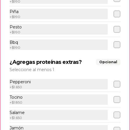
+
$990
Tabla pa´ los panas
Piña
Tequeños, empanadas, mandocas, 
+
$990
tostones, queso frito y salsas de la casa. 
(3 und c/u).
Pesto
+
$990
$14.500
Bbq
+
$990
Papas fritas
¿Agregas proteínas extras?
Opcional
Seleccione al menos 1
Classic fries
Pepperoni
500 gr de papa fritas acompañadas 
+
$1.650
con salsa de tomate.
Tocino
+
$1.850
$7.500
Salame
+
$1.650
Jamón