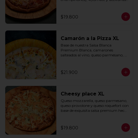
negras) con base de salsa clasica  
hecha con tomate natural, ajo, 
oregano y especias.
$19.800
Camarón a la Pizza XL
Base de nuestra Salsa Blanca 
Premium Blanca, camarones 
salteados al vino, queso parmesano, 
cebolla morada y cebollín.
$21.900
Cheesy place XL
Queso mozzarella, queso parmesano, 
queso provolone y queso roquefort con 
base de exquisita salsa premium hecha 
con  queso parmesano, tocino y 
puerro.
$19.800