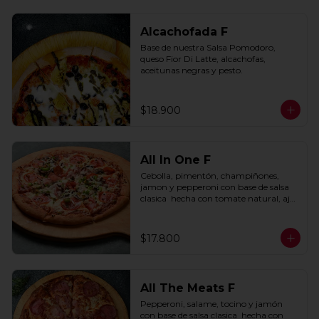
Alcachofada F
Base de nuestra Salsa Pomodoro, 
queso Fior Di Latte, alcachofas, 
aceitunas negras y pesto.
$18.900
All In One F
Cebolla, pimentón, champiñones, 
jamon y pepperoni con base de salsa 
clasica  hecha con tomate natural, ajo, 
oregano y especias.
$17.800
All The Meats F
Pepperoni, salame, tocino y jamón 
con base de salsa clasica  hecha con 