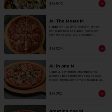
$14.900
All The Meats M
Pepperoni, salame, tocino y jamón 
con base de salsa clasica  hecha con 
tomate natural, ajo, oregano y 
especias.
$14.500
All in one M
Cebolla, pimentón, champiñones, 
jamon y pepperoni con base de salsa 
clasica  hecha con tomate natural, ajo, 
oregano y especias.
$14.250
Amazing one M