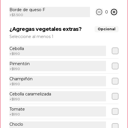
Borde de queso F
0
$6.990
+
$3.500
¿Agregas vegetales extras?
Opcional
Empanadas
Seleccione al menos 1
6 und de empanaditas de Queso
Cebolla
+
$990
Pimentón
$6.990
+
$990
Champiñón
+
$990
Tostones
6 und de tostones de platano verde 
Cebolla caramelizada
acompañadas con delicioso queso frito.
+
$990
Tomate
+
$990
$8.500
Choclo