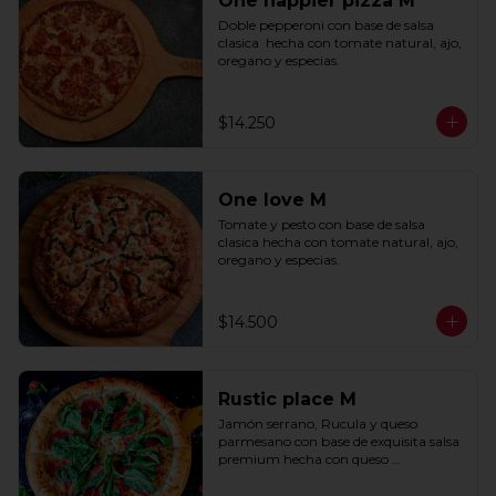
One happier pizza M
Doble pepperoni con base de salsa 
clasica  hecha con tomate natural, ajo, 
oregano y especias.
$14.250
One love M
Tomate y pesto con base de salsa 
clasica hecha con tomate natural, ajo, 
oregano y especias.
$14.500
Rustic place M
Jamón serrano, Rucula y queso 
parmesano con base de exquisita salsa 
premium hecha con queso 
parmesano, tocino y puerro.