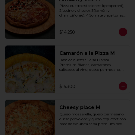
Pizza cuatro estaciones: 1(pepperoni), 
2(tocino y choclo), 3(jamón y 
champiñones), 4(tomate y aceitunas 
negras) con base de salsa clasica  
hecha con tomate natural, ajo, 
oregano y especias.
$14.250
Camarón a la Pizza M
Base de nuestra Salsa Blanca 
Premium Blanca, camarones 
salteados al vino, queso parmesano, 
cebolla morada y cebollín.
$15.300
Cheesy place M
Queso mozzarella, queso parmesano, 
queso provolone y queso roquefort con 
base de exquisita salsa premium hecha 
con  queso parmesano, tocino y 
puerro.