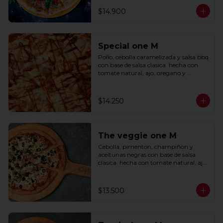
$14.900
Special one M
Pollo, cebolla caramelizada y salsa bbq 
con base de salsa clasica  hecha con 
tomate natural, ajo, oregano y 
especias.
$14.250
The veggie one M
Cebolla, pimenton, champiñon y 
aceitunas negras con base de salsa 
clasica  hecha con tomate natural, ajo, 
oregano y especias.
$13.500