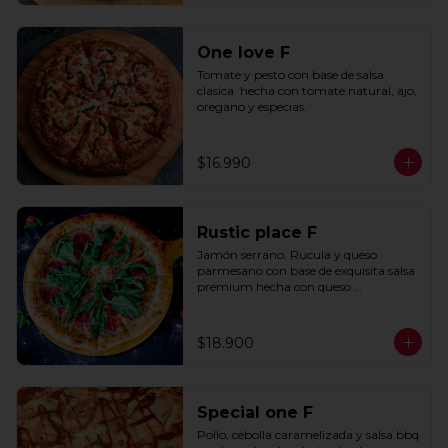
One love F
Tomate y pesto con base de salsa 
clasica  hecha con tomate natural, ajo, 
oregano y especias.
$16.990
Rustic place F
Jamón serrano, Rucula y queso 
parmesano con base de exquisita salsa 
premium hecha con queso 
parmesano, tocino y puerro.
$18.900
Special one F
Pollo, cebolla caramelizada y salsa bbq 