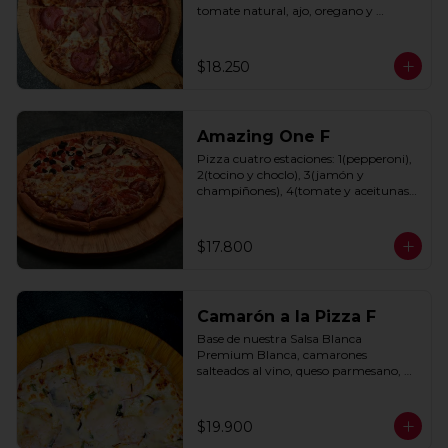
tomate natural, ajo, oregano y 
especias.
$18.250
Amazing One F
Pizza cuatro estaciones: 1(pepperoni), 
2(tocino y choclo), 3(jamón y 
champiñones), 4(tomate y aceitunas 
negras) con base de salsa clasica  
hecha con tomate natural, ajo, 
oregano y especias.
$17.800
Camarón a la Pizza F
Base de nuestra Salsa Blanca 
Premium Blanca, camarones 
salteados al vino, queso parmesano, 
cebolla morada y cebollín.
$19.900