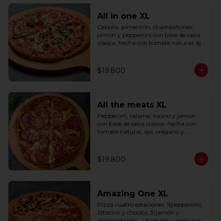
All in one XL
Cebolla, pimentón, champiñones, 
jamon y pepperoni con base de salsa 
clasica  hecha con tomate natural, ajo, 
oregano y especias.
$19.800
All the meats XL
Pepperoni, salame, tocino y jamón 
con base de salsa clasica  hecha con 
tomate natural, ajo, oregano y 
especias.
$19.800
Amazing One XL
Pizza cuatro estaciones: 1(pepperoni), 
2(tocino y choclo), 3(jamón y 
champiñones), 4(tomate y aceitunas 