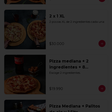
2 x 1 XL
2 pizzas XL de 2 ingredientes cada una
$30.000
Pizza mediana + 2
ingredientes + 8
Tequeños + Bebida 1.5lts
Escoge 2 ingredientes.
$19.990
Pizza Mediana + Palitos