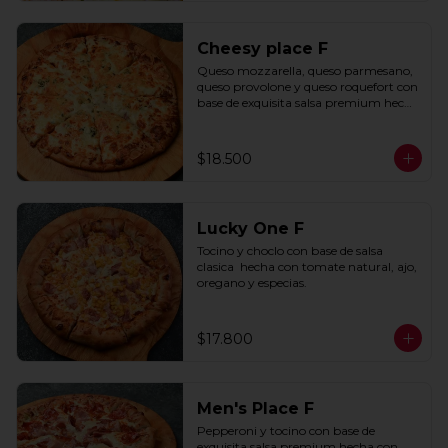
Cheesy place F
Queso mozzarella, queso parmesano, 
queso provolone y queso roquefort con 
base de exquisita salsa premium hecha 
con  queso parmesano, tocino y 
puerro.
$18.500
Lucky One F
Tocino y choclo con base de salsa 
clasica  hecha con tomate natural, ajo, 
oregano y especias.
$17.800
Men's Place F
Pepperoni y tocino con base de 
exquisita salsa premium hecha con 