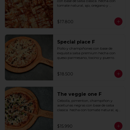
con base de salsa clasica  hecha con 
tomate natural, ajo, oregano y 
especias.
$17.800
Special place F
Pollo y champiñones con base de 
exquisita salsa premium hecha con 
queso parmesano, tocino y puerro.
$18.500
The veggie one F
Cebolla, pimenton, champiñon y 
aceitunas negras con base de salsa 
clasica  hecha con tomate natural, ajo, 
oregano y especias.
$15.990