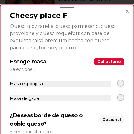
crunch.
Cheesy place F
$4.500
Queso mozzarella, queso parmesano, queso
provolone y queso roquefort con base de
exquisita salsa premium hecha con queso
Made in venezuela
parmesano, tocino y puerro.
Escoge masa.
Mandocas
Obligatorio
6 und de mandocas acompañadas de 
Seleccione 1
delicioso queso frito.
Masa esponjosa
$8.990
Masa delgada
¿Deseas borde de queso o
Queso frito
Opcional
200 gr de queso frito con salsa de la 
doble queso?
casa.
Seleccione al menos 1