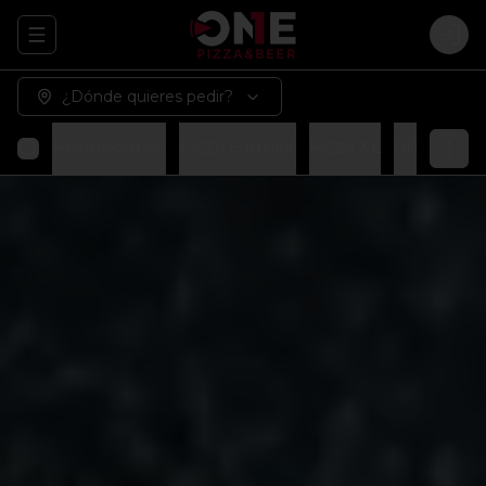
Abrir menu de navegación
Logi
¿Dónde quieres pedir?
Promociones
Pizza Familiar
Pizza XL
Arma tu p