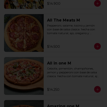
$14.900
All The Meats M
Pepperoni, salame, tocino y jamón 
con base de salsa clasica  hecha con 
tomate natural, ajo, oregano y 
especias.
$14.500
All in one M
Cebolla, pimentón, champiñones, 
jamon y pepperoni con base de salsa 
clasica  hecha con tomate natural, ajo, 
oregano y especias.
$14.250
Amazing one M