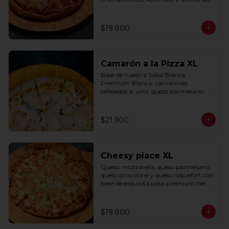
negras) con base de salsa clasica  
hecha con tomate natural, ajo, 
oregano y especias.
$19.800
Camarón a la Pizza XL
Base de nuestra Salsa Blanca 
Premium Blanca, camarones 
salteados al vino, queso parmesano, 
cebolla morada y cebollín.
$21.900
Cheesy place XL
Queso mozzarella, queso parmesano, 
queso provolone y queso roquefort con 
base de exquisita salsa premium hecha 
con  queso parmesano, tocino y 
puerro.
$19.800