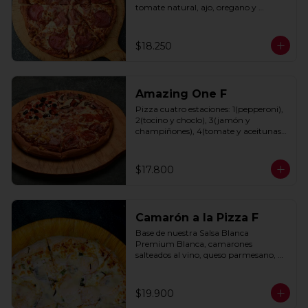
tomate natural, ajo, oregano y 
especias.
$18.250
Amazing One F
Pizza cuatro estaciones: 1(pepperoni), 
2(tocino y choclo), 3(jamón y 
champiñones), 4(tomate y aceitunas 
negras) con base de salsa clasica  
hecha con tomate natural, ajo, 
oregano y especias.
$17.800
Camarón a la Pizza F
Base de nuestra Salsa Blanca 
Premium Blanca, camarones 
salteados al vino, queso parmesano, 
cebolla morada y cebollín.
$19.900