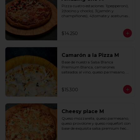
Pizza cuatro estaciones: 1(pepperoni), 
2(tocino y choclo), 3(jamón y 
champiñones), 4(tomate y aceitunas 
negras) con base de salsa clasica  
hecha con tomate natural, ajo, 
oregano y especias.
$14.250
Camarón a la Pizza M
Base de nuestra Salsa Blanca 
Premium Blanca, camarones 
salteados al vino, queso parmesano, 
cebolla morada y cebollín.
$15.300
Cheesy place M
Queso mozzarella, queso parmesano, 
queso provolone y queso roquefort con 
base de exquisita salsa premium hecha 
con  queso parmesano, tocino y 
puerro.