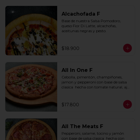
Alcachofada F
Base de nuestra Salsa Pomodoro, 
queso Fior Di Latte, alcachofas, 
aceitunas negras y pesto.
$18.900
All In One F
Cebolla, pimentón, champiñones, 
jamon y pepperoni con base de salsa 
clasica  hecha con tomate natural, ajo, 
oregano y especias.
$17.800
All The Meats F
Pepperoni, salame, tocino y jamón 
con base de salsa clasica  hecha con 