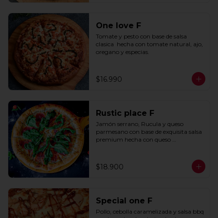
One love F
Tomate y pesto con base de salsa 
clasica  hecha con tomate natural, ajo, 
oregano y especias.
$16.990
Rustic place F
Jamón serrano, Rucula y queso 
parmesano con base de exquisita salsa 
premium hecha con queso 
parmesano, tocino y puerro.
$18.900
Special one F
Pollo, cebolla caramelizada y salsa bbq 