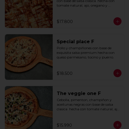
con base de salsa clasica  hecha con 
tomate natural, ajo, oregano y 
especias.
$17.800
Special place F
Pollo y champiñones con base de 
exquisita salsa premium hecha con 
queso parmesano, tocino y puerro.
$18.500
The veggie one F
Cebolla, pimenton, champiñon y 
aceitunas negras con base de salsa 
clasica  hecha con tomate natural, ajo, 
oregano y especias.
$15.990