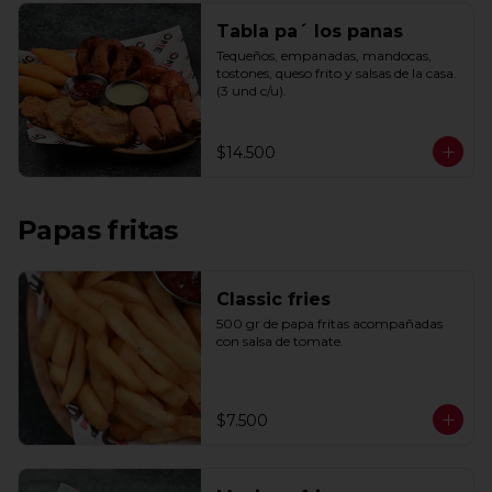
Tabla pa´ los panas
Tequeños, empanadas, mandocas, 
tostones, queso frito y salsas de la casa. 
(3 und c/u).
$14.500
Papas fritas
Classic fries
500 gr de papa fritas acompañadas 
con salsa de tomate.
$7.500