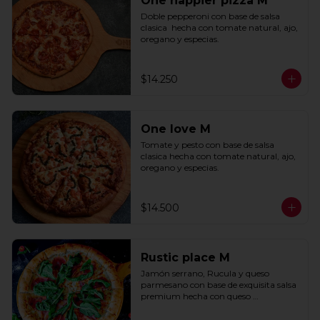
One happier pizza M
Doble pepperoni con base de salsa 
clasica  hecha con tomate natural, ajo, 
oregano y especias.
$14.250
One love M
Tomate y pesto con base de salsa 
clasica hecha con tomate natural, ajo, 
oregano y especias.
$14.500
Rustic place M
Jamón serrano, Rucula y queso 
parmesano con base de exquisita salsa 
premium hecha con queso 
parmesano, tocino y puerro.