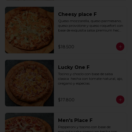
Cheesy place F
Queso mozzarella, queso parmesano, 
queso provolone y queso roquefort con 
base de exquisita salsa premium hecha 
con  queso parmesano, tocino y 
puerro.
$18.500
Lucky One F
Tocino y choclo con base de salsa 
clasica  hecha con tomate natural, ajo, 
oregano y especias.
$17.800
Men's Place F
Pepperoni y tocino con base de 
exquisita salsa premium hecha con 