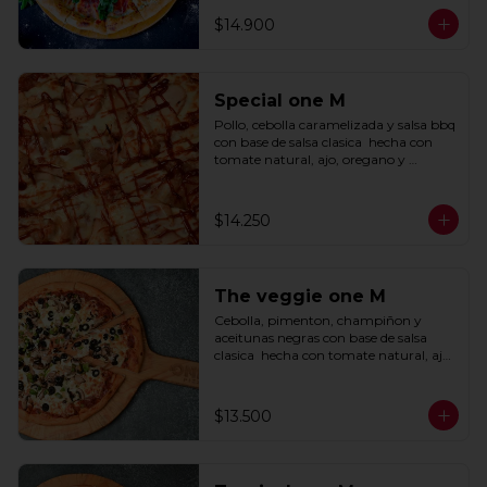
$14.900
Special one M
Pollo, cebolla caramelizada y salsa bbq 
con base de salsa clasica  hecha con 
tomate natural, ajo, oregano y 
especias.
$14.250
The veggie one M
Cebolla, pimenton, champiñon y 
aceitunas negras con base de salsa 
clasica  hecha con tomate natural, ajo, 
oregano y especias.
$13.500