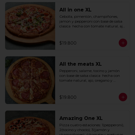
All in one XL
Cebolla, pimentón, champiñones, 
jamon y pepperoni con base de salsa 
clasica  hecha con tomate natural, ajo, 
oregano y especias.
$19.800
All the meats XL
Pepperoni, salame, tocino y jamón 
con base de salsa clasica  hecha con 
tomate natural, ajo, oregano y 
especias.
$19.800
Amazing One XL
Pizza cuatro estaciones: 1(pepperoni), 
2(tocino y choclo), 3(jamón y 
champiñones), 4(tomate y aceitunas 