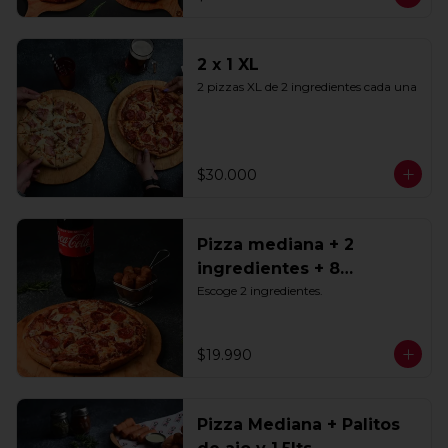
2 x 1 XL
2 pizzas XL de 2 ingredientes cada una
$30.000
Pizza mediana + 2
ingredientes + 8
Tequeños + Bebida 1.5lts
Escoge 2 ingredientes.
$19.990
Pizza Mediana + Palitos