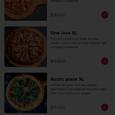
oregano y especias.
$18.500
One love XL
Tomate y pesto con base de salsa 
clasica  hecha con tomate natural, ajo, 
oregano y especias.
$19.800
Rustic place XL
Jamón serrano, Rucula y queso 
parmesano con base de exquisita salsa 
premium hecha con queso 
parmesano, tocino y puerro.
$21.000