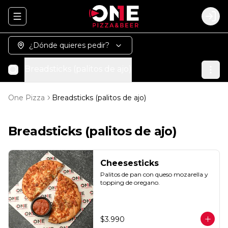
Abrir menu de navegación
Logi
¿Dónde quieres pedir?
Breadsticks (palitos de ajo)
One Pizza
Breadsticks (palitos de ajo)
Breadsticks (palitos de ajo)
Cheesesticks
Palitos de pan con queso mozarella y 
topping de oregano.
$3.990