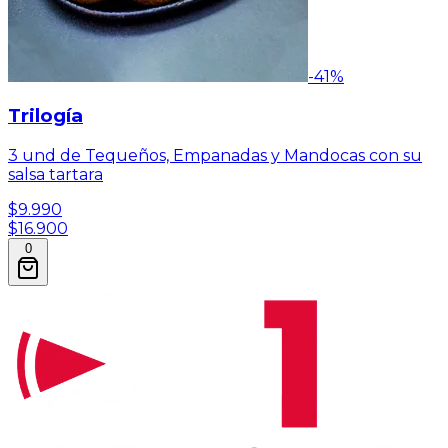
-
41
%
Trilogía
3 und de Tequeños, Empanadas y Mandocas con su
salsa tartara
$9.990
$16.900
0