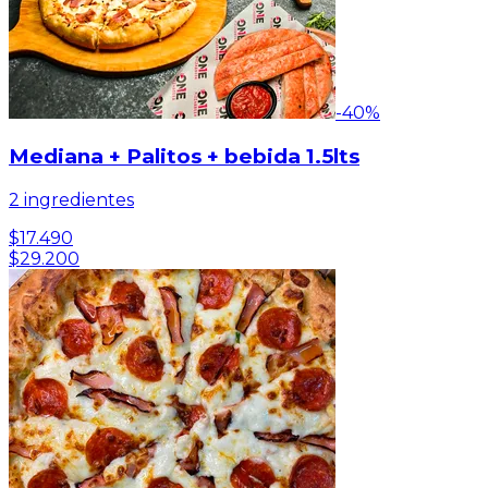
-
40
%
Mediana + Palitos + bebida 1.5lts
2 ingredientes
$17.490
$29.200