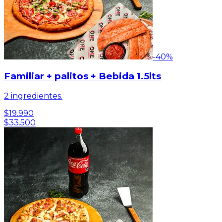
-
40
%
Familiar + palitos + Bebida 1.5lts
2 ingredientes.
$19.990
$33.500