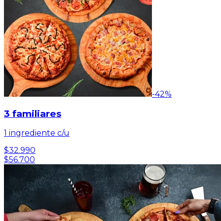
-
42
%
3 familiares
1 ingrediente c/u
$32.990
$56.700