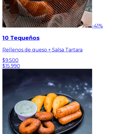
-
41
%
10 Tequeños
Rellenos de queso + Salsa Tartara
$9.500
$15.990