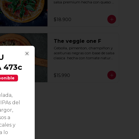
salsa premium hecha con queso 
parmesano, tocino y puerro.
$18.900
The veggie one F
Cebolla, pimenton, champiñon y 
aceitunas negras con base de salsa 
U
clasica  hecha con tomate natural, 
Close
ajo, oregano y especias.
A 473c
$15.990
ponible
lada,
 IPAs del
argor,
os a
cales y
a lo