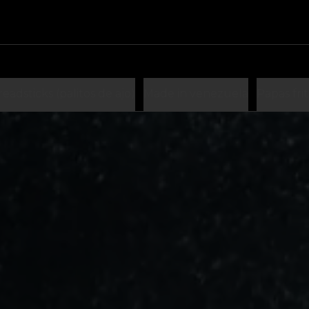
readsticks (palitos de ajo)
Made in venezuela
Papas frit