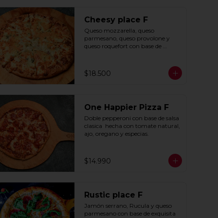
Cheesy place F
Queso mozzarella, queso 
parmesano, queso provolone y 
queso roquefort con base de 
exquisita salsa premium hecha 
con  queso parmesano, tocino y 
puerro.
$18.500
One Happier Pizza F
Doble pepperoni con base de salsa 
clasica  hecha con tomate natural, 
ajo, oregano y especias.
$14.990
Rustic place F
Jamón serrano, Rucula y queso 
parmesano con base de exquisita 