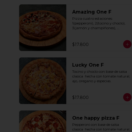
Amazing One F
Pizza cuatro estaciones: 
1(pepperoni), 2(tocino y choclo), 
3(jamón y champiñones), 
4(tomate y aceitunas negras) con 
base de salsa clasica  hecha con 
tomate natural, ajo, oregano y 
$17.800
especias.
Lucky One F
Tocino y choclo con base de salsa 
clasica  hecha con tomate natural, 
ajo, oregano y especias.
$17.800
One happy pizza F
Pepperoni con base de salsa 
clasica  hecha con tomate natural, 