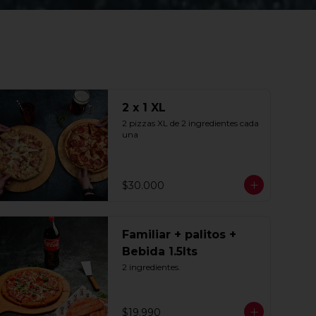
2 x 1 XL
2 pizzas XL de 2 ingredientes cada 
una
$30.000
Familiar + palitos +
Bebida 1.5lts
2 ingredientes.
$19.990