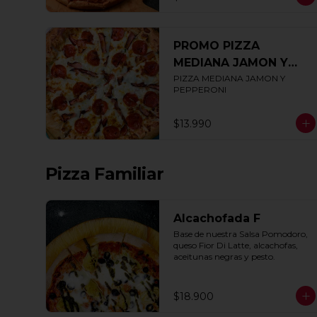
PROMO PIZZA
MEDIANA JAMON Y
PEPPERONI
PIZZA MEDIANA JAMON Y 
PEPPERONI
$13.990
Pizza Familiar
Alcachofada F
Base de nuestra Salsa Pomodoro, 
queso Fior Di Latte, alcachofas, 
aceitunas negras y pesto.
$18.900