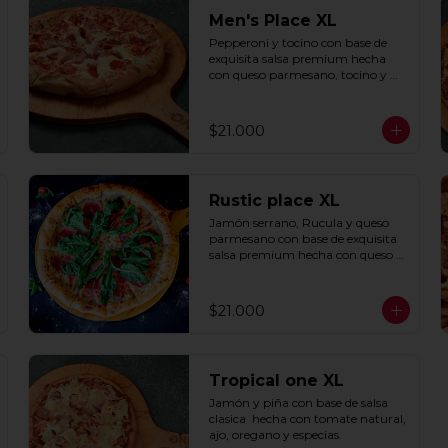
Men's Place XL
Pepperoni y tocino con base de 
exquisita salsa premium hecha 
con queso parmesano, tocino y 
puerro.
$21.000
Rustic place XL
Jamón serrano, Rucula y queso 
parmesano con base de exquisita 
salsa premium hecha con queso 
parmesano, tocino y puerro.
$21.000
Tropical one XL
Jamón y piña con base de salsa 
clasica  hecha con tomate natural, 
ajo, oregano y especias.