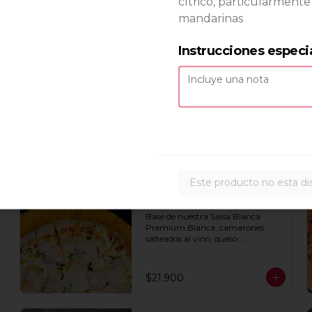
cítrico, particularmente
mandarinas
Instrucciones especi
All in one XL
Cebolla, pimentón, champiñones, 
jamon y pepperoni con base de 
salsa clasica  hecha con tomate 
natural, ajo, oregano y especias.
$19.800
Este producto no esta di
Camarón a la Pizza XL
Base de nuestra Salsa Blanca 
Premium Blanca, camarones 
salteados al vino, queso 
parmesano, cebolla morada y 
cebollín.
$21.900