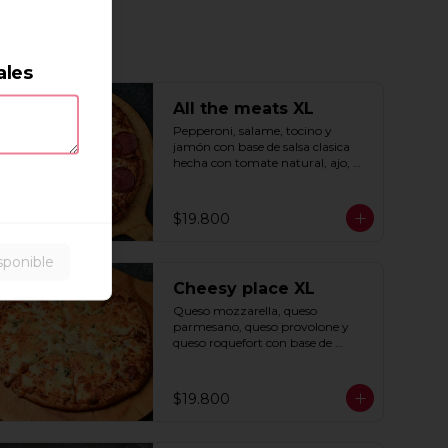
ales
All the meats XL
Pepperoni, salame, tocino y 
jamón con base de salsa clasica  
hecha con tomate natural, ajo, 
oregano y especias.
$19.800
sponible
Cheesy place XL
Queso mozzarella, queso 
parmesano, queso provolone y 
queso roquefort con base de 
exquisita salsa premium hecha 
con  queso parmesano, tocino y 
puerro.
$19.800