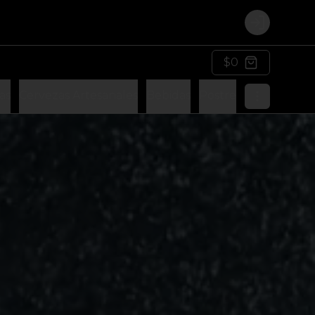
Login
$0
as
Cervezas Artesanales
Bebidas
Postre