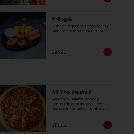
Trilogía
3 und de Tequeños, Empanadas y 
Mandocas con su salsa tartara
$9.990
All The Meats F
Pepperoni, salame, tocino y 
jamón con base de salsa clasica  
hecha con tomate natural, ajo, 
oregano y especias.
$18.250