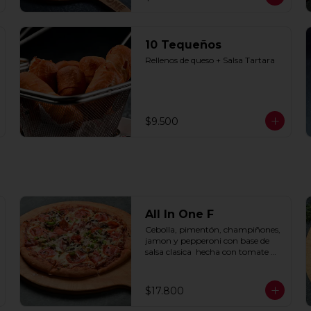
10 Tequeños
Rellenos de queso + Salsa Tartara
$9.500
All In One F
Cebolla, pimentón, champiñones, 
jamon y pepperoni con base de 
salsa clasica  hecha con tomate 
natural, ajo, oregano y especias.
$17.800