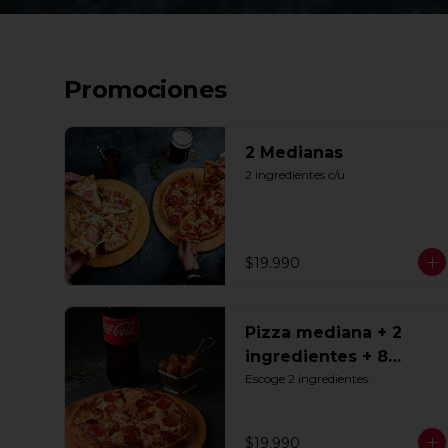
Promociones
2 Medianas
2 ingredientes c/u
$19.990
Pizza mediana + 2
ingredientes + 8
Tequeños + Bebida
Escoge 2 ingredientes.
1.5lts
$19.990