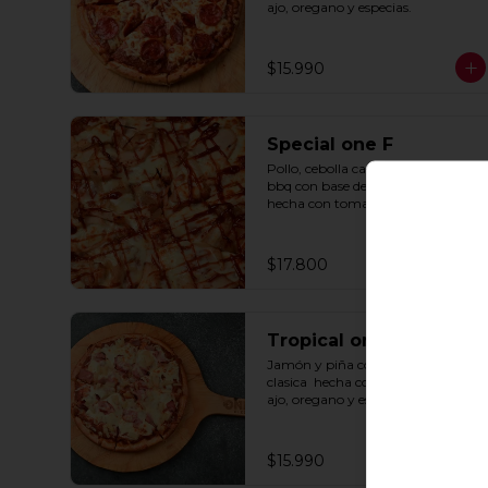
ajo, oregano y especias.
$15.990
Special one F
Pollo, cebolla caramelizada y salsa 
bbq con base de salsa clasica  
hecha con tomate natural, ajo, 
oregano y especias.
$17.800
Tropical one F
Jamón y piña con base de salsa 
clasica  hecha con tomate natural, 
ajo, oregano y especias.
$15.990