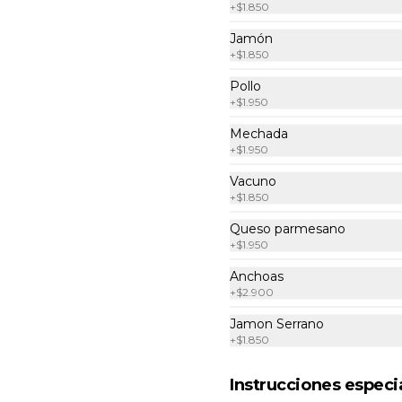
+
$1.850
Men's Place XL
Jamón
Pepperoni y tocino con base de 
exquisita salsa premium hecha 
+
$1.850
con queso parmesano, tocino y 
puerro.
Pollo
+
$1.950
$21.000
Mechada
+
$1.950
Rustic place XL
Vacuno
+
$1.850
Jamón serrano, Rucula y queso 
parmesano con base de exquisita 
Queso parmesano
salsa premium hecha con queso 
parmesano, tocino y puerro.
+
$1.950
Anchoas
$21.000
+
$2.900
Jamon Serrano
+
$1.850
Tropical one XL
Jamón y piña con base de salsa 
clasica  hecha con tomate natural, 
Instrucciones especi
ajo, oregano y especias.