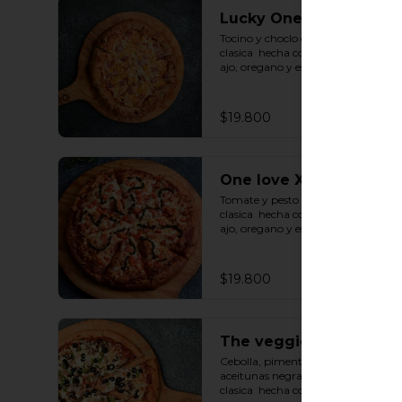
Lucky One XL
Tocino y choclo con base de salsa 
clasica  hecha con tomate natural, 
ajo, oregano y especias.
$19.800
One love XL
Tomate y pesto con base de salsa 
clasica  hecha con tomate natural, 
ajo, oregano y especias.
$19.800
The veggie one XL
Cebolla, pimenton, champiñon y 
aceitunas negras con base de salsa 
clasica  hecha con tomate natural, 