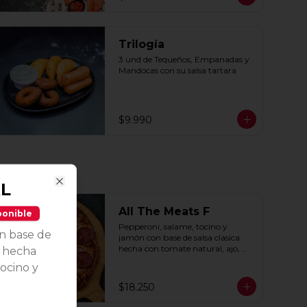
Trilogía
3 und de Tequeños, Empanadas y 
Mandocas con su salsa tartara
$9.990
XL
Close
All The Meats F
ponible
Pepperoni, salame, tocino y 
n base de
jamón con base de salsa clasica  
hecha con tomate natural, ajo, 
m hecha
oregano y especias.
ocino y
$18.250