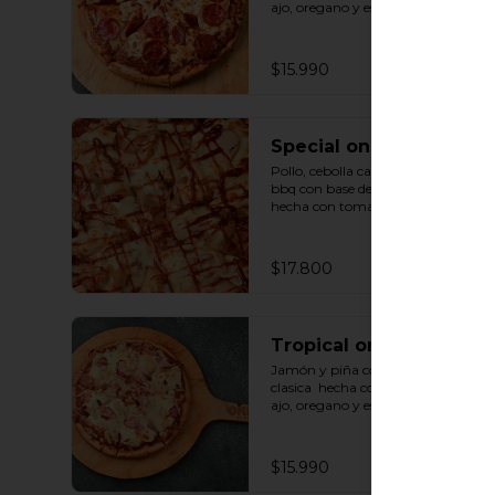
ajo, oregano y especias.
$15.990
Special one F
Pollo, cebolla caramelizada y salsa 
bbq con base de salsa clasica  
hecha con tomate natural, ajo, 
oregano y especias.
$17.800
Tropical one F
Jamón y piña con base de salsa 
clasica  hecha con tomate natural, 
ajo, oregano y especias.
$15.990