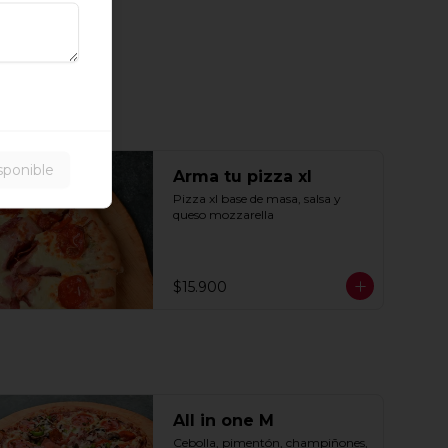
sponible
Arma tu pizza xl
Pizza xl base de masa, salsa y 
queso mozzarella
$15.900
All in one M
Cebolla, pimentón, champiñones, 