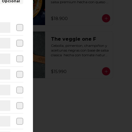
Opcional
salsa premium hecha con queso 
parmesano, tocino y puerro.
$18.900
The veggie one F
Cebolla, pimenton, champiñon y 
aceitunas negras con base de salsa 
clasica  hecha con tomate natural, 
ajo, oregano y especias.
$15.990