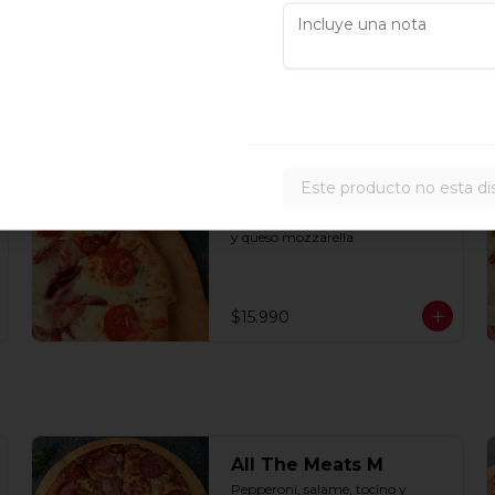
$18.990
Este producto no esta di
Arma tu pizza familiar
Pizza familiar base de masa, salsa 
y queso mozzarella
$15.990
All The Meats M
Pepperoni, salame, tocino y 