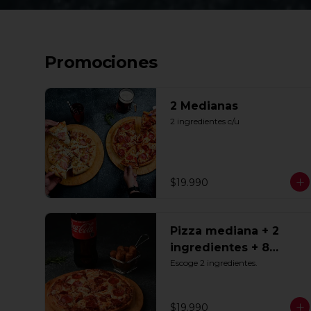
Promociones
2 Medianas
2 ingredientes c/u
$19.990
Pizza mediana + 2
ingredientes + 8
Tequeños + Bebida
Escoge 2 ingredientes.
1.5lts
$19.990