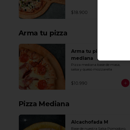
ajo, oregano y especias.
$18.900
Arma tu pizza
Arma tu pizza
mediana
Pizza mediana base de masa, 
salsa y queso mozzarella
$10.990
Pizza Mediana
Alcachofada M
Base de nuestra Salsa Pomodoro, 