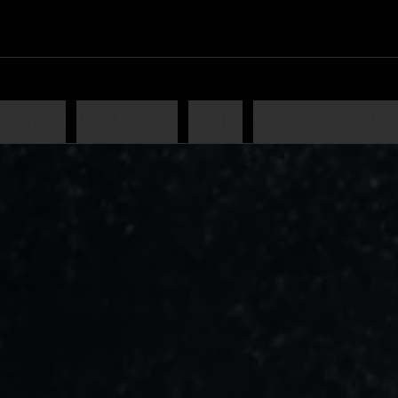
 tu pizza
Pizza Mediana
Picoteo
Breadsticks (palitos 