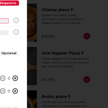
bligatorio
Cheesy place F
Queso mozzarella, queso 
parmesano, queso provolone y 
queso roquefort con base de 
exquisita salsa premium hecha 
con  queso parmesano, tocino y 
puerro.
$18.500
One Happier Pizza F
Opcional
Doble pepperoni con base de salsa 
clasica  hecha con tomate natural, 
ajo, oregano y especias.
0
$14.990
0
Rustic place F
Jamón serrano, Rucula y queso 
parmesano con base de exquisita 