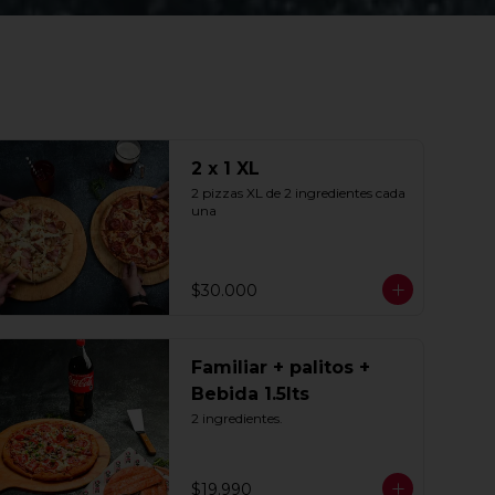
2 x 1 XL
2 pizzas XL de 2 ingredientes cada 
una
$30.000
Familiar + palitos +
Bebida 1.5lts
2 ingredientes.
$19.990