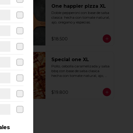
One happier pizza XL
Doble pepperoni con base de salsa 
clasica  hecha con tomate natural, 
ajo, oregano y especias.
$18.500
Special one XL
Pollo, cebolla caramelizada y salsa 
bbq con base de salsa clasica  
hecha con tomate natural, ajo, 
oregano y especias.
$19.800
ales