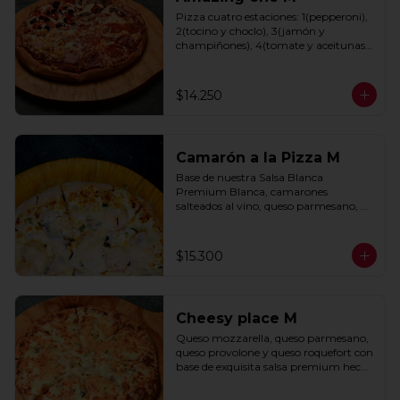
Pizza cuatro estaciones: 1(pepperoni), 
2(tocino y choclo), 3(jamón y 
champiñones), 4(tomate y aceitunas 
negras) con base de salsa clasica  
hecha con tomate natural, ajo, 
oregano y especias.
$14.250
Camarón a la Pizza M
Base de nuestra Salsa Blanca 
Premium Blanca, camarones 
salteados al vino, queso parmesano, 
cebolla morada y cebollín.
$15.300
Cheesy place M
Queso mozzarella, queso parmesano, 
queso provolone y queso roquefort con 
base de exquisita salsa premium hecha 
con  queso parmesano, tocino y 
puerro.