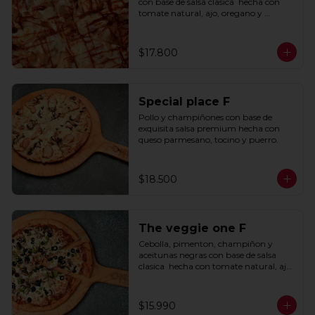
con base de salsa clasica  hecha con 
tomate natural, ajo, oregano y 
especias.
$17.800
Special place F
Pollo y champiñones con base de 
exquisita salsa premium hecha con 
queso parmesano, tocino y puerro.
$18.500
The veggie one F
Cebolla, pimenton, champiñon y 
aceitunas negras con base de salsa 
clasica  hecha con tomate natural, ajo, 
oregano y especias.
$15.990