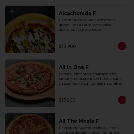
Alcachofada F
Base de nuestra Salsa Pomodoro, 
queso Fior Di Latte, alcachofas, 
aceitunas negras y pesto.
$18.900
All In One F
Cebolla, pimentón, champiñones, 
jamon y pepperoni con base de salsa 
clasica  hecha con tomate natural, ajo, 
oregano y especias.
$17.800
All The Meats F
Pepperoni, salame, tocino y jamón 
con base de salsa clasica  hecha con 