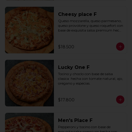
Cheesy place F
Queso mozzarella, queso parmesano, 
queso provolone y queso roquefort con 
base de exquisita salsa premium hecha 
con  queso parmesano, tocino y 
puerro.
$18.500
Lucky One F
Tocino y choclo con base de salsa 
clasica  hecha con tomate natural, ajo, 
oregano y especias.
$17.800
Men's Place F
Pepperoni y tocino con base de 
exquisita salsa premium hecha con 