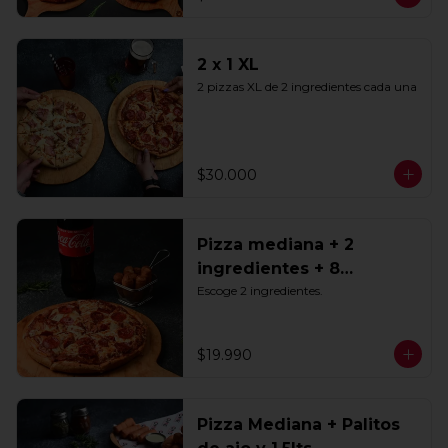
2 x 1 XL
2 pizzas XL de 2 ingredientes cada una
$30.000
Pizza mediana + 2
ingredientes + 8
Tequeños + Bebida 1.5lts
Escoge 2 ingredientes.
$19.990
Pizza Mediana + Palitos