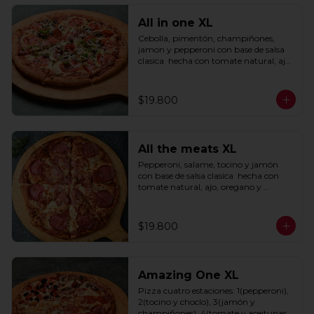
All in one XL
Cebolla, pimentón, champiñones, 
jamon y pepperoni con base de salsa 
clasica  hecha con tomate natural, ajo, 
oregano y especias.
$19.800
All the meats XL
Pepperoni, salame, tocino y jamón 
con base de salsa clasica  hecha con 
tomate natural, ajo, oregano y 
especias.
$19.800
Amazing One XL
Pizza cuatro estaciones: 1(pepperoni), 
2(tocino y choclo), 3(jamón y 
champiñones), 4(tomate y aceitunas 