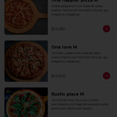
One happier pizza M
Doble pepperoni con base de salsa 
clasica  hecha con tomate natural, ajo, 
oregano y especias.
$14.250
One love M
Tomate y pesto con base de salsa 
clasica hecha con tomate natural, ajo, 
oregano y especias.
$14.500
Rustic place M
Jamón serrano, Rucula y queso 
parmesano con base de exquisita salsa 
premium hecha con queso 
parmesano, tocino y puerro.