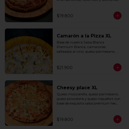
negras) con base de salsa clasica  
hecha con tomate natural, ajo, 
oregano y especias.
$19.800
Camarón a la Pizza XL
Base de nuestra Salsa Blanca 
Premium Blanca, camarones 
salteados al vino, queso parmesano, 
cebolla morada y cebollín.
$21.900
Cheesy place XL
Queso mozzarella, queso parmesano, 
queso provolone y queso roquefort con 
base de exquisita salsa premium hecha 
con  queso parmesano, tocino y 
puerro.
$19.800