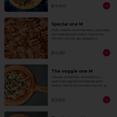
$14.900
Special one M
Pollo, cebolla caramelizada y salsa bbq 
con base de salsa clasica  hecha con 
tomate natural, ajo, oregano y 
especias.
$14.250
The veggie one M
Cebolla, pimenton, champiñon y 
aceitunas negras con base de salsa 
clasica  hecha con tomate natural, ajo, 
oregano y especias.
$13.500