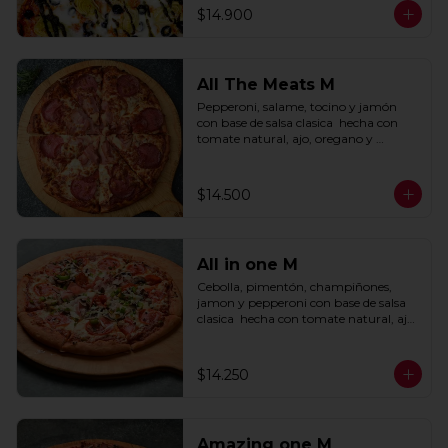
$14.900
All The Meats M
Pepperoni, salame, tocino y jamón 
con base de salsa clasica  hecha con 
tomate natural, ajo, oregano y 
especias.
$14.500
All in one M
Cebolla, pimentón, champiñones, 
jamon y pepperoni con base de salsa 
clasica  hecha con tomate natural, ajo, 
oregano y especias.
$14.250
Amazing one M