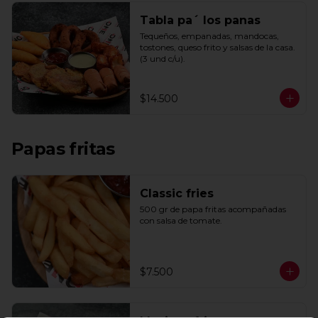
Tabla pa´ los panas
Tequeños, empanadas, mandocas, 
tostones, queso frito y salsas de la casa. 
(3 und c/u).
$14.500
Papas fritas
Classic fries
500 gr de papa fritas acompañadas 
con salsa de tomate.
$7.500