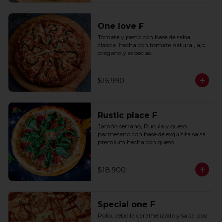
One love F
Tomate y pesto con base de salsa 
clasica  hecha con tomate natural, ajo, 
oregano y especias.
$16.990
Rustic place F
Jamón serrano, Rucula y queso 
parmesano con base de exquisita salsa 
premium hecha con queso 
parmesano, tocino y puerro.
$18.900
Special one F
Pollo, cebolla caramelizada y salsa bbq 