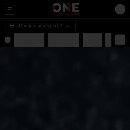
Abrir menu de navegación
Logi
¿Dónde quieres pedir?
Promociones
Pizza Familiar
Pizza XL
Arma tu p