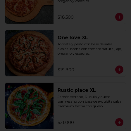
oregano y especias.
$18.500
One love XL
Tomate y pesto con base de salsa 
clasica  hecha con tomate natural, ajo, 
oregano y especias.
$19.800
Rustic place XL
Jamón serrano, Rucula y queso 
parmesano con base de exquisita salsa 
premium hecha con queso 
parmesano, tocino y puerro.
$21.000