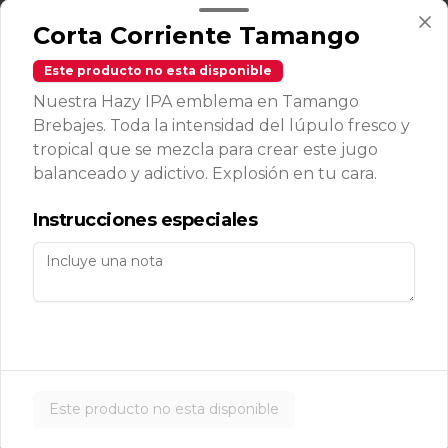
Mexican fries
Papas fritas con queso cheddar y 
Corta Corriente Tamango
guacamole de la casa.
Este producto no esta disponible
Nuestra Hazy IPA emblema en Tamango
$9.500
Brebajes. Toda la intensidad del lúpulo fresco y
tropical que se mezcla para crear este jugo
balanceado y adictivo. Explosión en tu cara.
One pizza fries
Papas fritas con queso cheddar y 
Instrucciones especiales
tocino crunch.
$9.500
Papas Mechadas
Papas fritas con Mechada ahumada 
en una cama de cebollas salteadas, 
Este producto no esta disponible
coronada con salsa agria y ciboulette.