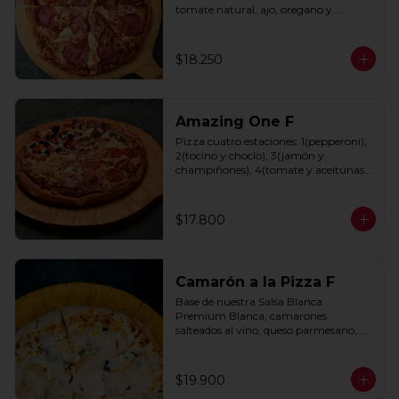
tomate natural, ajo, oregano y 
especias.
$18.250
Amazing One F
Pizza cuatro estaciones: 1(pepperoni), 
2(tocino y choclo), 3(jamón y 
champiñones), 4(tomate y aceitunas 
negras) con base de salsa clasica  
hecha con tomate natural, ajo, 
oregano y especias.
$17.800
Camarón a la Pizza F
Base de nuestra Salsa Blanca 
Premium Blanca, camarones 
salteados al vino, queso parmesano, 
cebolla morada y cebollín.
$19.900