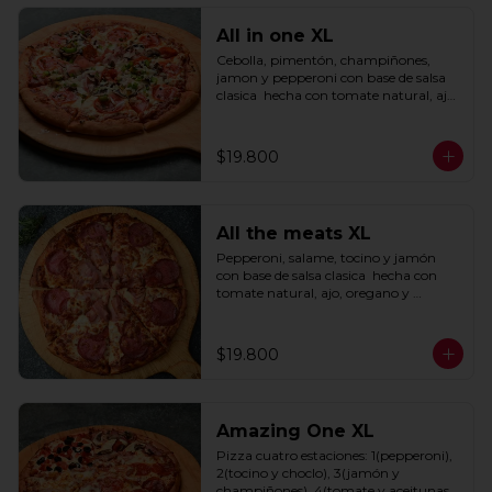
All in one XL
Cebolla, pimentón, champiñones, 
jamon y pepperoni con base de salsa 
clasica  hecha con tomate natural, ajo, 
oregano y especias.
$19.800
All the meats XL
Pepperoni, salame, tocino y jamón 
con base de salsa clasica  hecha con 
tomate natural, ajo, oregano y 
especias.
$19.800
Amazing One XL
Pizza cuatro estaciones: 1(pepperoni), 
2(tocino y choclo), 3(jamón y 
champiñones), 4(tomate y aceitunas 