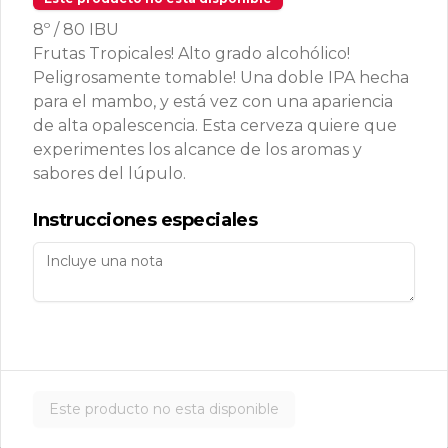
Mexican fries
Papas fritas con queso cheddar y 
8º / 80 IBU
guacamole de la casa.
Frutas Tropicales! Alto grado alcohólico!
Peligrosamente tomable! Una doble IPA hecha
para el mambo, y está vez con una apariencia
$9.500
de alta opalescencia. Esta cerveza quiere que
experimentes los alcance de los aromas y
sabores del lúpulo.
One pizza fries
Papas fritas con queso cheddar y 
Instrucciones especiales
tocino crunch.
$9.500
Papas Mechadas
Papas fritas con Mechada ahumada 
en una cama de cebollas salteadas, 
Este producto no esta disponible
coronada con salsa agria y ciboulette.