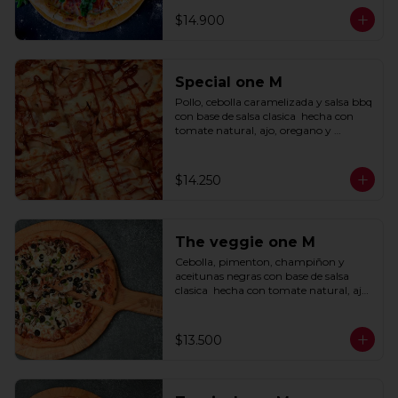
$14.900
Special one M
Pollo, cebolla caramelizada y salsa bbq 
con base de salsa clasica  hecha con 
tomate natural, ajo, oregano y 
especias.
$14.250
The veggie one M
Cebolla, pimenton, champiñon y 
aceitunas negras con base de salsa 
clasica  hecha con tomate natural, ajo, 
oregano y especias.
$13.500