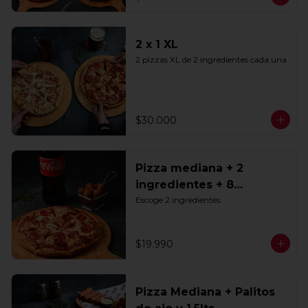
2 x 1 XL
2 pizzas XL de 2 ingredientes cada una
$30.000
Pizza mediana + 2
ingredientes + 8
Tequeños + Bebida 1.5lts
Escoge 2 ingredientes.
$19.990
Pizza Mediana + Palitos