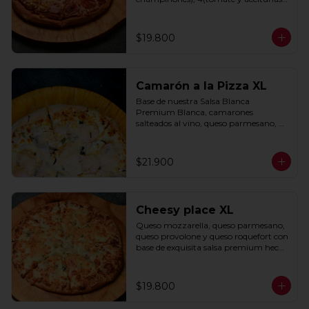
negras) con base de salsa clasica  
hecha con tomate natural, ajo, 
oregano y especias.
$19.800
Camarón a la Pizza XL
Base de nuestra Salsa Blanca 
Premium Blanca, camarones 
salteados al vino, queso parmesano, 
cebolla morada y cebollín.
$21.900
Cheesy place XL
Queso mozzarella, queso parmesano, 
queso provolone y queso roquefort con 
base de exquisita salsa premium hecha 
con  queso parmesano, tocino y 
puerro.
$19.800