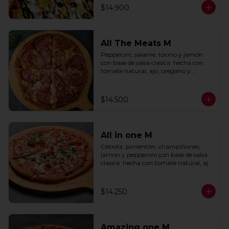
$14.900
All The Meats M
Pepperoni, salame, tocino y jamón 
con base de salsa clasica  hecha con 
tomate natural, ajo, oregano y 
especias.
$14.500
All in one M
Cebolla, pimentón, champiñones, 
jamon y pepperoni con base de salsa 
clasica  hecha con tomate natural, ajo, 
oregano y especias.
$14.250
Amazing one M