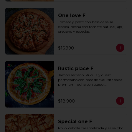
One love F
Tomate y pesto con base de salsa 
clasica  hecha con tomate natural, ajo, 
oregano y especias.
$16.990
Rustic place F
Jamón serrano, Rucula y queso 
parmesano con base de exquisita salsa 
premium hecha con queso 
parmesano, tocino y puerro.
$18.900
Special one F
Pollo, cebolla caramelizada y salsa bbq 