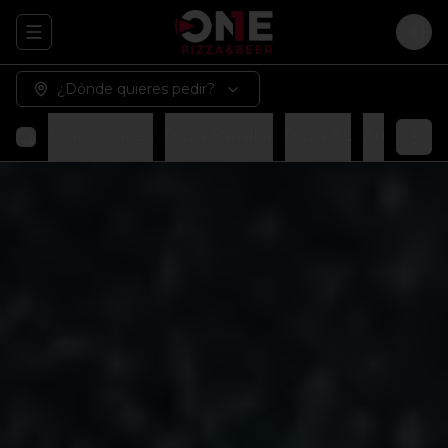
Abrir menu de navegación
Logi
¿Dónde quieres pedir?
Promociones
Pizza Familiar
Pizza XL
Arma tu p