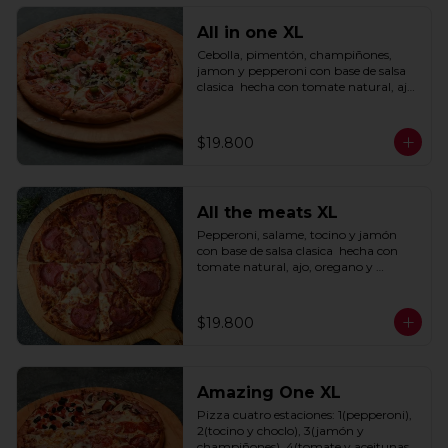
All in one XL
Cebolla, pimentón, champiñones, 
jamon y pepperoni con base de salsa 
clasica  hecha con tomate natural, ajo, 
oregano y especias.
$19.800
All the meats XL
Pepperoni, salame, tocino y jamón 
con base de salsa clasica  hecha con 
tomate natural, ajo, oregano y 
especias.
$19.800
Amazing One XL
Pizza cuatro estaciones: 1(pepperoni), 
2(tocino y choclo), 3(jamón y 
champiñones), 4(tomate y aceitunas 