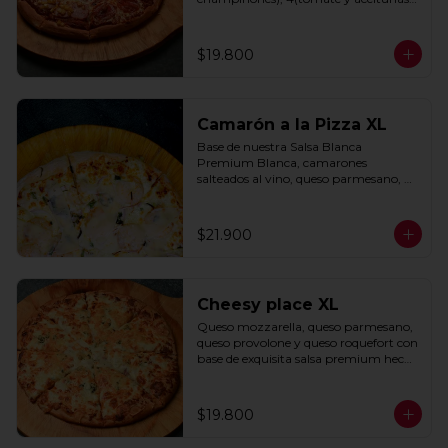
negras) con base de salsa clasica  
hecha con tomate natural, ajo, 
oregano y especias.
$19.800
Camarón a la Pizza XL
Base de nuestra Salsa Blanca 
Premium Blanca, camarones 
salteados al vino, queso parmesano, 
cebolla morada y cebollín.
$21.900
Cheesy place XL
Queso mozzarella, queso parmesano, 
queso provolone y queso roquefort con 
base de exquisita salsa premium hecha 
con  queso parmesano, tocino y 
puerro.
$19.800