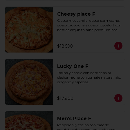
Cheesy place F
Queso mozzarella, queso parmesano, 
queso provolone y queso roquefort con 
base de exquisita salsa premium hecha 
con  queso parmesano, tocino y 
puerro.
$18.500
Lucky One F
Tocino y choclo con base de salsa 
clasica  hecha con tomate natural, ajo, 
oregano y especias.
$17.800
Men's Place F
Pepperoni y tocino con base de 
exquisita salsa premium hecha con 