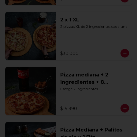
2 x 1 XL
2 pizzas XL de 2 ingredientes cada una
$30.000
Pizza mediana + 2
ingredientes + 8
Tequeños + Bebida 1.5lts
Escoge 2 ingredientes.
$19.990
Pizza Mediana + Palitos