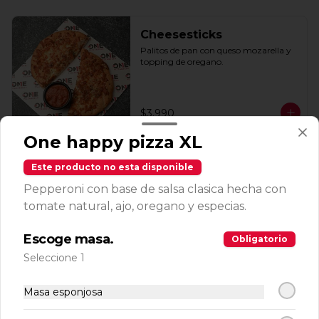
Cheesesticks
Palitos de pan con queso mozarella y 
topping de oregano.
$3.990
One happy pizza XL
Garlic breadsticks
Este producto no esta disponible
Palitos de pan acompañados con 
Pepperoni con base de salsa clasica hecha con
nuestra mantequilla de ajo.
tomate natural, ajo, oregano y especias.
Escoge masa.
Obligatorio
$3.500
Seleccione 1
Peperoni sticks
Masa esponjosa
Palitos de pan con queso mozarella, 
topping de oregano y pepperoni 