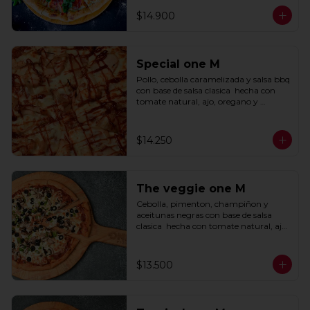
$14.900
Special one M
Pollo, cebolla caramelizada y salsa bbq 
con base de salsa clasica  hecha con 
tomate natural, ajo, oregano y 
especias.
$14.250
The veggie one M
Cebolla, pimenton, champiñon y 
aceitunas negras con base de salsa 
clasica  hecha con tomate natural, ajo, 
oregano y especias.
$13.500