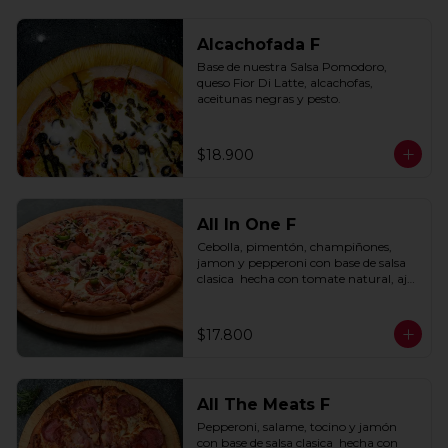
Alcachofada F
Base de nuestra Salsa Pomodoro, 
queso Fior Di Latte, alcachofas, 
aceitunas negras y pesto.
$18.900
All In One F
Cebolla, pimentón, champiñones, 
jamon y pepperoni con base de salsa 
clasica  hecha con tomate natural, ajo, 
oregano y especias.
$17.800
All The Meats F
Pepperoni, salame, tocino y jamón 
con base de salsa clasica  hecha con 