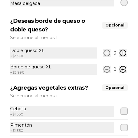
Masa delgada
crunch.
¿Deseas borde de queso o
$4.500
Opcional
doble queso?
Seleccione al menos 1
Made in venezuela
Doble queso XL
0
+
$3.990
Mandocas
Borde de queso XL
0
6 und de mandocas acompañadas de 
+
$3.990
delicioso queso frito.
¿Agregas vegetales extras?
Opcional
Seleccione al menos 1
$8.990
Cebolla
+
$1.350
Queso frito
Pimentón
200 gr de queso frito con salsa de la 
casa.
+
$1.350