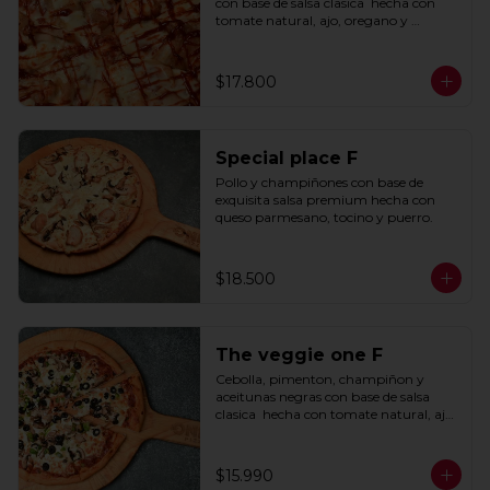
con base de salsa clasica  hecha con 
tomate natural, ajo, oregano y 
especias.
$17.800
Special place F
Pollo y champiñones con base de 
exquisita salsa premium hecha con 
queso parmesano, tocino y puerro.
$18.500
The veggie one F
Cebolla, pimenton, champiñon y 
aceitunas negras con base de salsa 
clasica  hecha con tomate natural, ajo, 
oregano y especias.
$15.990