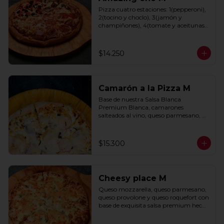
Pizza cuatro estaciones: 1(pepperoni), 
2(tocino y choclo), 3(jamón y 
champiñones), 4(tomate y aceitunas 
negras) con base de salsa clasica  
hecha con tomate natural, ajo, 
oregano y especias.
$14.250
Camarón a la Pizza M
Base de nuestra Salsa Blanca 
Premium Blanca, camarones 
salteados al vino, queso parmesano, 
cebolla morada y cebollín.
$15.300
Cheesy place M
Queso mozzarella, queso parmesano, 
queso provolone y queso roquefort con 
base de exquisita salsa premium hecha 
con  queso parmesano, tocino y 
puerro.