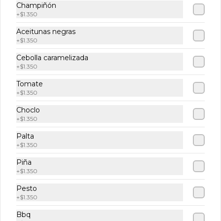
Champiñón
+
$1.350
$6.990
Aceitunas negras
+
$1.350
Empanadas
Cebolla caramelizada
+
$1.350
6 und de empanaditas de Queso
Tomate
+
$1.350
Choclo
$6.990
+
$1.350
Palta
+
$1.350
Tostones
6 und de tostones de platano verde 
Piña
acompañadas con delicioso queso frito.
+
$1.350
Pesto
+
$1.350
$8.500
Bbq