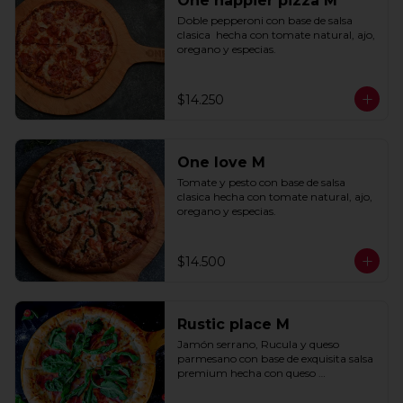
One happier pizza M
Doble pepperoni con base de salsa 
clasica  hecha con tomate natural, ajo, 
oregano y especias.
$14.250
One love M
Tomate y pesto con base de salsa 
clasica hecha con tomate natural, ajo, 
oregano y especias.
$14.500
Rustic place M
Jamón serrano, Rucula y queso 
parmesano con base de exquisita salsa 
premium hecha con queso 
parmesano, tocino y puerro.