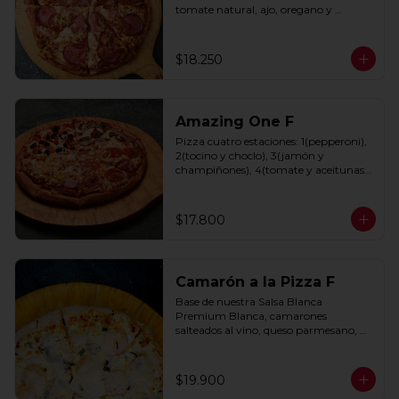
tomate natural, ajo, oregano y 
especias.
$18.250
Amazing One F
Pizza cuatro estaciones: 1(pepperoni), 
2(tocino y choclo), 3(jamón y 
champiñones), 4(tomate y aceitunas 
negras) con base de salsa clasica  
hecha con tomate natural, ajo, 
oregano y especias.
$17.800
Camarón a la Pizza F
Base de nuestra Salsa Blanca 
Premium Blanca, camarones 
salteados al vino, queso parmesano, 
cebolla morada y cebollín.
$19.900