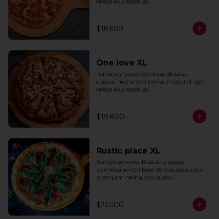
oregano y especias.
$18.500
One love XL
Tomate y pesto con base de salsa 
clasica  hecha con tomate natural, ajo, 
oregano y especias.
$19.800
Rustic place XL
Jamón serrano, Rucula y queso 
parmesano con base de exquisita salsa 
premium hecha con queso 
parmesano, tocino y puerro.
$21.000