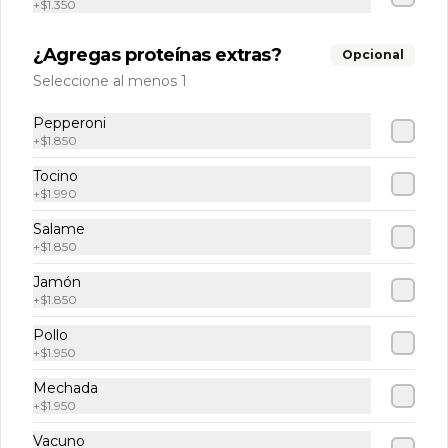
+
$1.350
Tabla pa´ los panas
Tequeños, empanadas, mandocas, 
¿Agregas proteínas extras?
Opcional
tostones, queso frito y salsas de la casa. 
Seleccione al menos 1
(3 und c/u).
Pepperoni
$14.500
+
$1.850
Tocino
+
$1.990
Papas fritas
Salame
+
$1.850
Classic fries
Jamón
500 gr de papa fritas acompañadas 
+
$1.850
con salsa de tomate.
Pollo
+
$1.950
$7.500
Mechada
+
$1.950
Vacuno