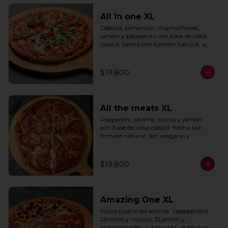
All in one XL
Cebolla, pimentón, champiñones, 
jamon y pepperoni con base de salsa 
clasica  hecha con tomate natural, ajo, 
oregano y especias.
$19.800
All the meats XL
Pepperoni, salame, tocino y jamón 
con base de salsa clasica  hecha con 
tomate natural, ajo, oregano y 
especias.
$19.800
Amazing One XL
Pizza cuatro estaciones: 1(pepperoni), 
2(tocino y choclo), 3(jamón y 
champiñones), 4(tomate y aceitunas 