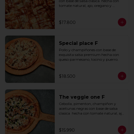
con base de salsa clasica  hecha con 
tomate natural, ajo, oregano y 
especias.
$17.800
Special place F
Pollo y champiñones con base de 
exquisita salsa premium hecha con 
queso parmesano, tocino y puerro.
$18.500
The veggie one F
Cebolla, pimenton, champiñon y 
aceitunas negras con base de salsa 
clasica  hecha con tomate natural, ajo, 
oregano y especias.
$15.990