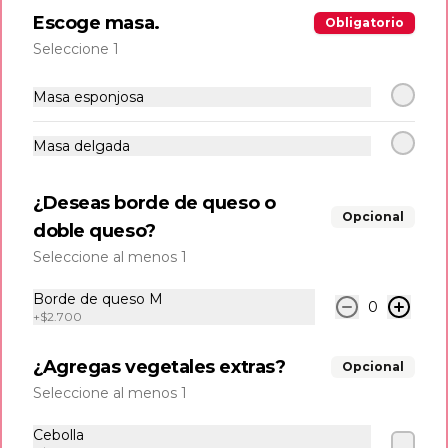
Escoge masa.
Obligatorio
$6.990
Seleccione 1
Masa esponjosa
Empanadas
6 und de empanaditas de Queso
Masa delgada
¿Deseas borde de queso o
Opcional
$6.990
doble queso?
Seleccione al menos 1
Tostones
Borde de queso M
0
+
$2.700
6 und de tostones de platano verde 
acompañadas con delicioso queso frito.
¿Agregas vegetales extras?
Opcional
Seleccione al menos 1
$8.500
Cebolla