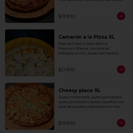
negras) con base de salsa clasica  
hecha con tomate natural, ajo, 
oregano y especias.
$19.800
Camarón a la Pizza XL
Base de nuestra Salsa Blanca 
Premium Blanca, camarones 
salteados al vino, queso parmesano, 
cebolla morada y cebollín.
$21.900
Cheesy place XL
Queso mozzarella, queso parmesano, 
queso provolone y queso roquefort con 
base de exquisita salsa premium hecha 
con  queso parmesano, tocino y 
puerro.
$19.800