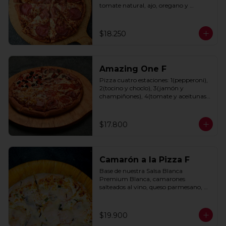
tomate natural, ajo, oregano y 
especias.
$18.250
Amazing One F
Pizza cuatro estaciones: 1(pepperoni), 
2(tocino y choclo), 3(jamón y 
champiñones), 4(tomate y aceitunas 
negras) con base de salsa clasica  
hecha con tomate natural, ajo, 
oregano y especias.
$17.800
Camarón a la Pizza F
Base de nuestra Salsa Blanca 
Premium Blanca, camarones 
salteados al vino, queso parmesano, 
cebolla morada y cebollín.
$19.900