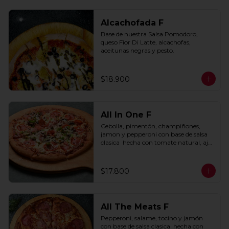
Alcachofada F
Base de nuestra Salsa Pomodoro, 
queso Fior Di Latte, alcachofas, 
aceitunas negras y pesto.
$18.900
All In One F
Cebolla, pimentón, champiñones, 
jamon y pepperoni con base de salsa 
clasica  hecha con tomate natural, ajo, 
oregano y especias.
$17.800
All The Meats F
Pepperoni, salame, tocino y jamón 
con base de salsa clasica  hecha con 