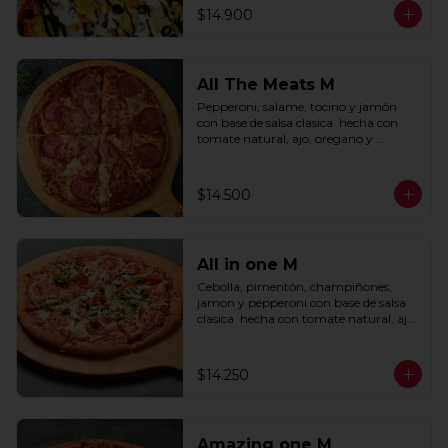
$14.900
All The Meats M
Pepperoni, salame, tocino y jamón 
con base de salsa clasica  hecha con 
tomate natural, ajo, oregano y 
especias.
$14.500
All in one M
Cebolla, pimentón, champiñones, 
jamon y pepperoni con base de salsa 
clasica  hecha con tomate natural, ajo, 
oregano y especias.
$14.250
Amazing one M