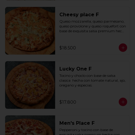
Cheesy place F
Queso mozzarella, queso parmesano, 
queso provolone y queso roquefort con 
base de exquisita salsa premium hecha 
con  queso parmesano, tocino y 
puerro.
$18.500
Lucky One F
Tocino y choclo con base de salsa 
clasica  hecha con tomate natural, ajo, 
oregano y especias.
$17.800
Men's Place F
Pepperoni y tocino con base de 
exquisita salsa premium hecha con 