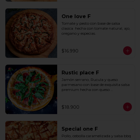
One love F
Tomate y pesto con base de salsa 
clasica  hecha con tomate natural, ajo, 
oregano y especias.
$16.990
Rustic place F
Jamón serrano, Rucula y queso 
parmesano con base de exquisita salsa 
premium hecha con queso 
parmesano, tocino y puerro.
$18.900
Special one F
Pollo, cebolla caramelizada y salsa bbq 