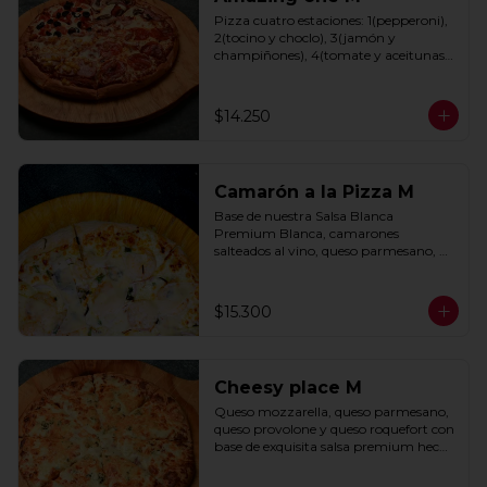
Pizza cuatro estaciones: 1(pepperoni), 
2(tocino y choclo), 3(jamón y 
champiñones), 4(tomate y aceitunas 
negras) con base de salsa clasica  
hecha con tomate natural, ajo, 
oregano y especias.
$14.250
Camarón a la Pizza M
Base de nuestra Salsa Blanca 
Premium Blanca, camarones 
salteados al vino, queso parmesano, 
cebolla morada y cebollín.
$15.300
Cheesy place M
Queso mozzarella, queso parmesano, 
queso provolone y queso roquefort con 
base de exquisita salsa premium hecha 
con  queso parmesano, tocino y 
puerro.