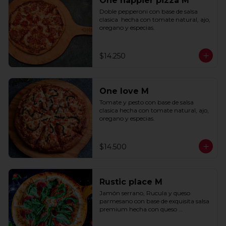
One happier pizza M
Doble pepperoni con base de salsa 
clasica  hecha con tomate natural, ajo, 
oregano y especias.
$14.250
One love M
Tomate y pesto con base de salsa 
clasica hecha con tomate natural, ajo, 
oregano y especias.
$14.500
Rustic place M
Jamón serrano, Rucula y queso 
parmesano con base de exquisita salsa 
premium hecha con queso 
parmesano, tocino y puerro.