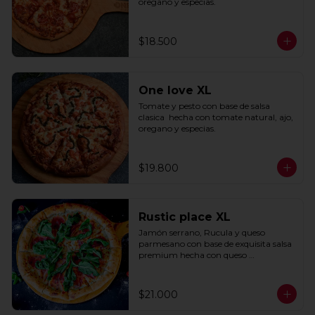
oregano y especias.
$18.500
One love XL
Tomate y pesto con base de salsa 
clasica  hecha con tomate natural, ajo, 
oregano y especias.
$19.800
Rustic place XL
Jamón serrano, Rucula y queso 
parmesano con base de exquisita salsa 
premium hecha con queso 
parmesano, tocino y puerro.
$21.000