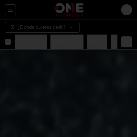
Abrir menu de navegación
Logi
¿Dónde quieres pedir?
Promociones
Pizza Familiar
Pizza XL
Arma tu p