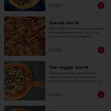
$14.900
Special one M
Pollo, cebolla caramelizada y salsa bbq 
con base de salsa clasica  hecha con 
tomate natural, ajo, oregano y 
especias.
$14.250
The veggie one M
Cebolla, pimenton, champiñon y 
aceitunas negras con base de salsa 
clasica  hecha con tomate natural, ajo, 
oregano y especias.
$13.500