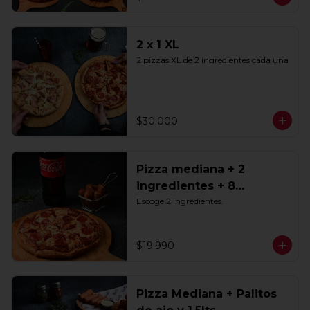
2 x 1 XL
2 pizzas XL de 2 ingredientes cada una
$30.000
Pizza mediana + 2
ingredientes + 8
Tequeños + Bebida 1.5lts
Escoge 2 ingredientes.
$19.990
Pizza Mediana + Palitos